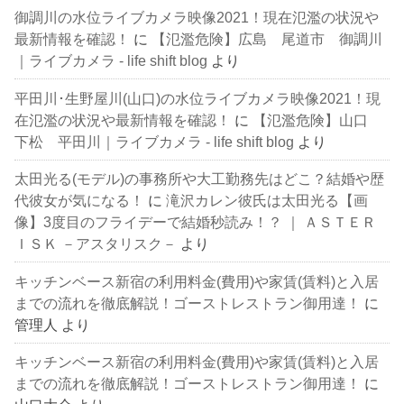
御調川の水位ライブカメラ映像2021！現在氾濫の状況や
最新情報を確認！
に
【氾濫危険】広島 尾道市 御調川
｜ライブカメラ - life shift blog
より
平田川･生野屋川(山口)の水位ライブカメラ映像2021！現
在氾濫の状況や最新情報を確認！
に
【氾濫危険】山口
下松 平田川｜ライブカメラ - life shift blog
より
太田光る(モデル)の事務所や大工勤務先はどこ？結婚や歴
代彼女が気になる！
に
滝沢カレン彼氏は太田光る【画
像】3度目のフライデーで結婚秒読み！？ ｜ ＡＳＴＥＲ
ＩＳＫ －アスタリスク－
より
キッチンベース新宿の利用料金(費用)や家賃(賃料)と入居
までの流れを徹底解説！ゴーストレストラン御用達！
に
管理人
より
キッチンベース新宿の利用料金(費用)や家賃(賃料)と入居
までの流れを徹底解説！ゴーストレストラン御用達！
に