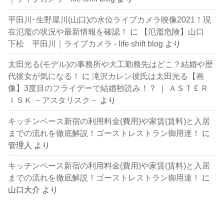
平田川･生野屋川(山口)の水位ライブカメラ映像2021！現
在氾濫の状況や最新情報を確認！
に
【氾濫危険】山口
下松 平田川｜ライブカメラ - life shift blog
より
太田光る(モデル)の事務所や大工勤務先はどこ？結婚や歴
代彼女が気になる！
に
滝沢カレン彼氏は太田光る【画
像】3度目のフライデーで結婚秒読み！？ ｜ ＡＳＴＥＲ
ＩＳＫ －アスタリスク－
より
キッチンベース新宿の利用料金(費用)や家賃(賃料)と入居
までの流れを徹底解説！ゴーストレストラン御用達！
に
管理人
より
キッチンベース新宿の利用料金(費用)や家賃(賃料)と入居
までの流れを徹底解説！ゴーストレストラン御用達！
に
山口大介
より