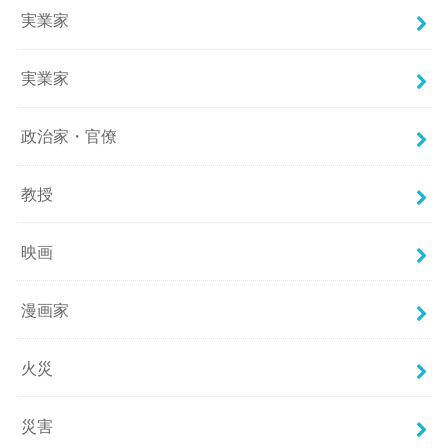
実業家
実業家
政治家・官僚
教授
映画
漫画家
火災
災害