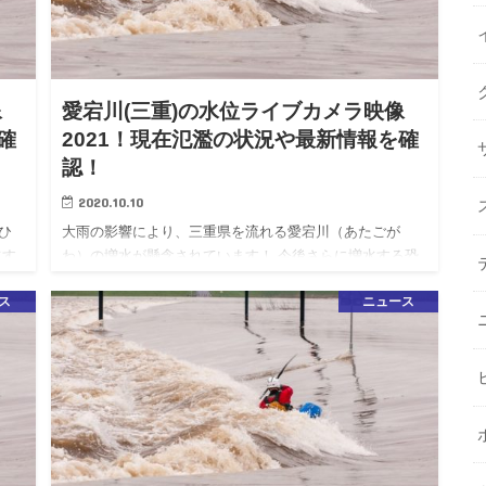
像
愛宕川(三重)の水位ライブカメラ映像
確
2021！現在氾濫の状況や最新情報を確
認！
2020.10.10
ひ
大雨の影響により、三重県を流れる愛宕川（あたごが
水す
わ）の増水が懸念されています！ 今後さらに増水する恐
分
れがありますので、河川には近づかないように十分お気
ス
ニュース
イブ
をつけて下さい。 こちらの記事では愛宕川のライブカメ
ラ映像や水位、現在…