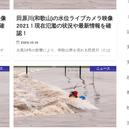
映像
田原川(和歌山)の水位ライブカメラ映像
確
2021！現在氾濫の状況や最新情報を確
認！
2020.10.10
ぞ
台風14号の影響により、和歌山県を流れる田原川（たは
に増
らがわ）の増水が懸念されています！ 今後さらに増水す
に
る恐れがありますので、河川には近づかないように十分
ス
ニュース
川の
お気をつけて下さい。 こちらの記事では田原川のライブ
カメラ映像や水…