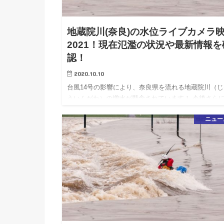
地蔵院川(奈良)の水位ライブカメラ
2021！現在氾濫の状況や最新情報を
認！
2020.10.10
台風14号の影響により、奈良県を流れる地蔵院川（じ
ういんがわ）の増水が懸念されています！ 今後さら
水する恐れがありますので、河川には近づかないよう
ニュー
十分お気をつけて下さい。 こちらの記事では地蔵院
ライブカメラ映…