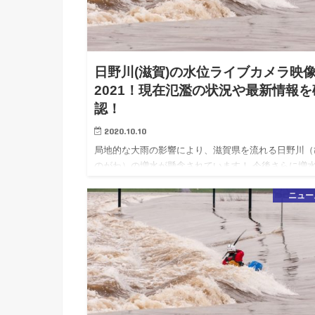
日野川(滋賀)の水位ライブカメラ映
2021！現在氾濫の状況や最新情報を
認！
2020.10.10
局地的な大雨の影響により、滋賀県を流れる日野川（
のがわ）の増水が懸念されています！ 今後さらに増
る恐れがありますので、河川には近づかないように十
ニュー
お気をつけて下さい。 こちらの記事では日野川のラ
カメラ映像や水位…