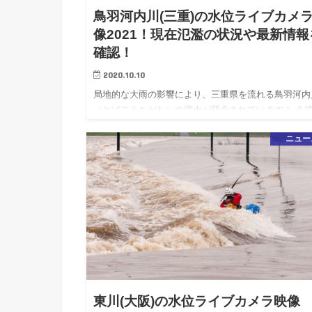
鳥羽河内川(三重)の水位ライブカメ
像2021！現在氾濫の状況や最新情報
確認！
2020.10.10
局地的な大雨の影響により、三重県を流れる鳥羽河内
（とばこうちがわ）の増水が懸念されています！ 今
らに増水する恐れがありますので、河川には近づかな
ニュー
ように十分お気をつけて下さい。 こちらの記事では
河内川のライブカ…
東川(大阪)の水位ライブカメラ映像