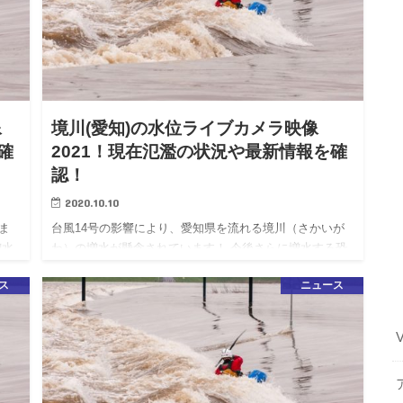
像
境川(愛知)の水位ライブカメラ映像
確
2021！現在氾濫の状況や最新情報を確
認！
2020.10.10
ま
台風14号の影響により、愛知県を流れる境川（さかいが
増水
わ）の増水が懸念されています！ 今後さらに増水する恐
十
れがありますので、河川には近づかないように十分お気
ス
ニュース
ライ
をつけて下さい。 こちらの記事では境川のライブカメラ
映像や水位、現…