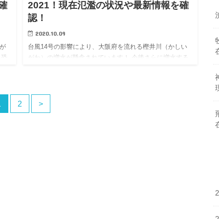
確
2021！現在氾濫の状況や最新情報を確
認！
2020.10.09
が
台風14号の影響により、大阪府を流れる樫井川（かしい
る恐
がわ）の増水が懸念されています！ 今後さらに増水する
気
恐れがありますので、河川には近づかないように十分お
メラ
気をつけて下さい。 こちらの記事では樫井川のライブカ
メラ映像や水位…
1
2
>