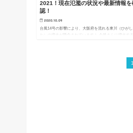
2021！現在氾濫の状況や最新情報を
認！
2020.10.09
台風14号の影響により、大阪府を流れる東川（ひがし
わ）の増水が懸念されています！ 今後さらに増水す
れがありますので、河川には近づかないように十分お
をつけて下さい。 こちらの記事では東川のライブカ
映像や水位、現…