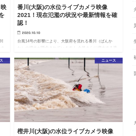
ラ映
番川(大阪)の水位ライブカメラ映像
を
2021！現在氾濫の状況や最新情報を確
認！
2020.10.10
川
台風14号の影響により、大阪府を流れる番川（ばんか
後さ
わ）の増水が懸念されています！ 今後さらに増水する恐
い
れがありますので、河川には近づかないように十分お気
ス
ニュース
鳥羽
をつけて下さい。 こちらの記事では番川のライブカメラ
映像や水位、現在…
樫井川(大阪)の水位ライブカメラ映像