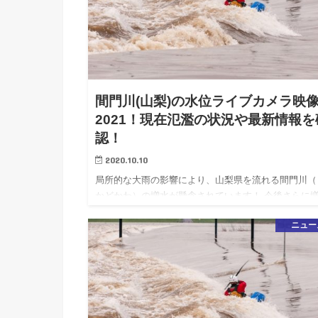
間門川(山梨)の水位ライブカメラ映
2021！現在氾濫の状況や最新情報を
認！
2020.10.10
局所的な大雨の影響により、山梨県を流れる間門川（
かどかわ）の増水が懸念されています！ 今後さらに
する恐れがありますので、河川には近づかないように
ニュー
分お気をつけて下さい。 こちらの記事では間門川の
ブカメラ映像や水…