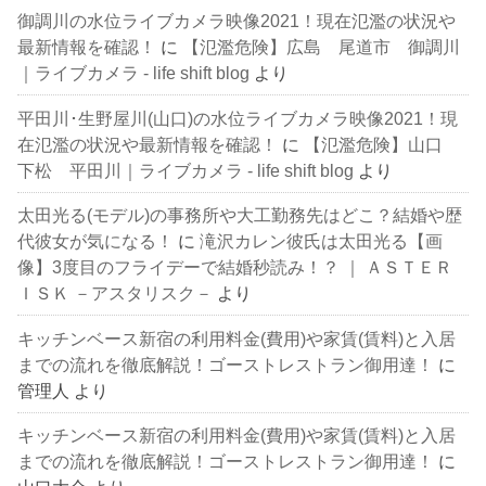
御調川の水位ライブカメラ映像2021！現在氾濫の状況や
最新情報を確認！
に
【氾濫危険】広島 尾道市 御調川
｜ライブカメラ - life shift blog
より
平田川･生野屋川(山口)の水位ライブカメラ映像2021！現
在氾濫の状況や最新情報を確認！
に
【氾濫危険】山口
下松 平田川｜ライブカメラ - life shift blog
より
太田光る(モデル)の事務所や大工勤務先はどこ？結婚や歴
代彼女が気になる！
に
滝沢カレン彼氏は太田光る【画
像】3度目のフライデーで結婚秒読み！？ ｜ ＡＳＴＥＲ
ＩＳＫ －アスタリスク－
より
キッチンベース新宿の利用料金(費用)や家賃(賃料)と入居
までの流れを徹底解説！ゴーストレストラン御用達！
に
管理人
より
キッチンベース新宿の利用料金(費用)や家賃(賃料)と入居
までの流れを徹底解説！ゴーストレストラン御用達！
に