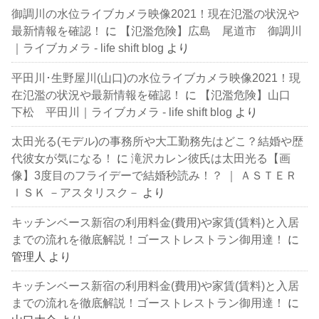
御調川の水位ライブカメラ映像2021！現在氾濫の状況や
最新情報を確認！
に
【氾濫危険】広島 尾道市 御調川
｜ライブカメラ - life shift blog
より
平田川･生野屋川(山口)の水位ライブカメラ映像2021！現
在氾濫の状況や最新情報を確認！
に
【氾濫危険】山口
下松 平田川｜ライブカメラ - life shift blog
より
太田光る(モデル)の事務所や大工勤務先はどこ？結婚や歴
代彼女が気になる！
に
滝沢カレン彼氏は太田光る【画
像】3度目のフライデーで結婚秒読み！？ ｜ ＡＳＴＥＲ
ＩＳＫ －アスタリスク－
より
キッチンベース新宿の利用料金(費用)や家賃(賃料)と入居
までの流れを徹底解説！ゴーストレストラン御用達！
に
管理人
より
キッチンベース新宿の利用料金(費用)や家賃(賃料)と入居
までの流れを徹底解説！ゴーストレストラン御用達！
に