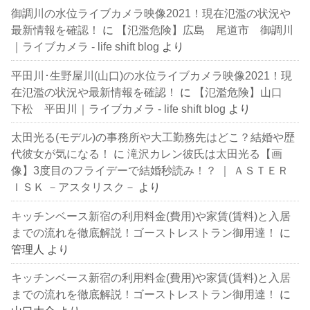
御調川の水位ライブカメラ映像2021！現在氾濫の状況や
最新情報を確認！
に
【氾濫危険】広島 尾道市 御調川
｜ライブカメラ - life shift blog
より
平田川･生野屋川(山口)の水位ライブカメラ映像2021！現
在氾濫の状況や最新情報を確認！
に
【氾濫危険】山口
下松 平田川｜ライブカメラ - life shift blog
より
太田光る(モデル)の事務所や大工勤務先はどこ？結婚や歴
代彼女が気になる！
に
滝沢カレン彼氏は太田光る【画
像】3度目のフライデーで結婚秒読み！？ ｜ ＡＳＴＥＲ
ＩＳＫ －アスタリスク－
より
キッチンベース新宿の利用料金(費用)や家賃(賃料)と入居
までの流れを徹底解説！ゴーストレストラン御用達！
に
管理人
より
キッチンベース新宿の利用料金(費用)や家賃(賃料)と入居
までの流れを徹底解説！ゴーストレストラン御用達！
に