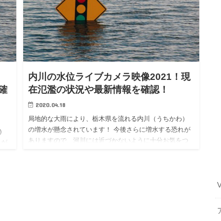
内川の水位ライブカメラ映像2021！現
確
在氾濫の状況や最新情報を確認！
2020.04.18
局地的な大雨により、栃木県を流れる内川（うちかわ）
の増水が懸念されています！ 今後さらに増水する恐れが
）
ありますので、河川には近づかないように十分お気をつ
れが
けて下さい。 こちらの記事では内川のライブカメラ映像
つ
や水位、現在の状…
映像