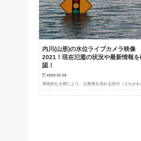
内川(山形)の水位ライブカメラ映像
2021！現在氾濫の状況や最新情報を
認！
2020.07.28
局地的な大雨により、山形県を流れる内川（うちかわ
の増水が懸念されています！ 今後さらに増水する恐
ありますので、河川には近づかないように十分お気を
けて下さい。 こちらの記事では内川のライブカメラ
や水位、現在の状…