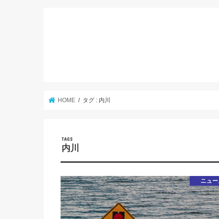
HOME
タグ : 内川
内川
ニュー