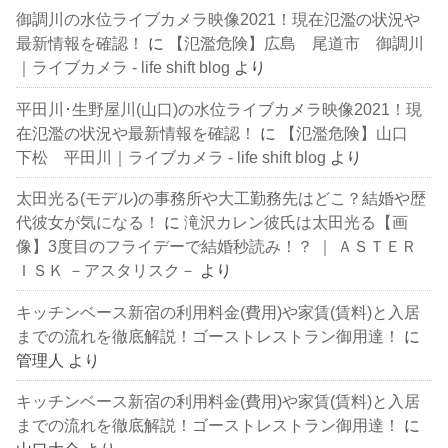
御調川の水位ライブカメラ映像2021！現在氾濫の状況や
最新情報を確認！
に
【氾濫危険】広島 尾道市 御調川
｜ライブカメラ - life shift blog
より
平田川･生野屋川(山口)の水位ライブカメラ映像2021！現
在氾濫の状況や最新情報を確認！
に
【氾濫危険】山口
下松 平田川｜ライブカメラ - life shift blog
より
太田光る(モデル)の事務所や大工勤務先はどこ？結婚や歴
代彼女が気になる！
に
滝沢カレン彼氏は太田光る【画
像】3度目のフライデーで結婚秒読み！？ ｜ ＡＳＴＥＲ
ＩＳＫ －アスタリスク－
より
キッチンベース新宿の利用料金(費用)や家賃(賃料)と入居
までの流れを徹底解説！ゴーストレストラン御用達！
に
管理人
より
キッチンベース新宿の利用料金(費用)や家賃(賃料)と入居
までの流れを徹底解説！ゴーストレストラン御用達！
に