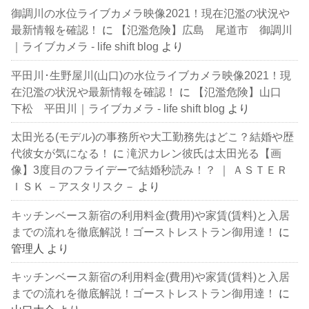
御調川の水位ライブカメラ映像2021！現在氾濫の状況や
最新情報を確認！
に
【氾濫危険】広島 尾道市 御調川
｜ライブカメラ - life shift blog
より
平田川･生野屋川(山口)の水位ライブカメラ映像2021！現
在氾濫の状況や最新情報を確認！
に
【氾濫危険】山口
下松 平田川｜ライブカメラ - life shift blog
より
太田光る(モデル)の事務所や大工勤務先はどこ？結婚や歴
代彼女が気になる！
に
滝沢カレン彼氏は太田光る【画
像】3度目のフライデーで結婚秒読み！？ ｜ ＡＳＴＥＲ
ＩＳＫ －アスタリスク－
より
キッチンベース新宿の利用料金(費用)や家賃(賃料)と入居
までの流れを徹底解説！ゴーストレストラン御用達！
に
管理人
より
キッチンベース新宿の利用料金(費用)や家賃(賃料)と入居
までの流れを徹底解説！ゴーストレストラン御用達！
に