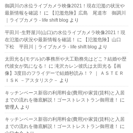
御調川の水位ライブカメラ映像2021！現在氾濫の状況や
最新情報を確認！
に
【氾濫危険】広島 尾道市 御調川
｜ライブカメラ - life shift blog
より
平田川･生野屋川(山口)の水位ライブカメラ映像2021！現
在氾濫の状況や最新情報を確認！
に
【氾濫危険】山口
下松 平田川｜ライブカメラ - life shift blog
より
太田光る(モデル)の事務所や大工勤務先はどこ？結婚や歴
代彼女が気になる！
に
滝沢カレン彼氏は太田光る【画
像】3度目のフライデーで結婚秒読み！？ ｜ ＡＳＴＥＲ
ＩＳＫ －アスタリスク－
より
キッチンベース新宿の利用料金(費用)や家賃(賃料)と入居
までの流れを徹底解説！ゴーストレストラン御用達！
に
管理人
より
キッチンベース新宿の利用料金(費用)や家賃(賃料)と入居
までの流れを徹底解説！ゴーストレストラン御用達！
に