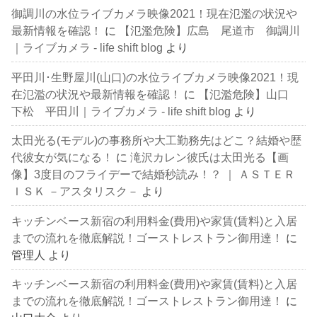
御調川の水位ライブカメラ映像2021！現在氾濫の状況や
最新情報を確認！
に
【氾濫危険】広島 尾道市 御調川
｜ライブカメラ - life shift blog
より
平田川･生野屋川(山口)の水位ライブカメラ映像2021！現
在氾濫の状況や最新情報を確認！
に
【氾濫危険】山口
下松 平田川｜ライブカメラ - life shift blog
より
太田光る(モデル)の事務所や大工勤務先はどこ？結婚や歴
代彼女が気になる！
に
滝沢カレン彼氏は太田光る【画
像】3度目のフライデーで結婚秒読み！？ ｜ ＡＳＴＥＲ
ＩＳＫ －アスタリスク－
より
キッチンベース新宿の利用料金(費用)や家賃(賃料)と入居
までの流れを徹底解説！ゴーストレストラン御用達！
に
管理人
より
キッチンベース新宿の利用料金(費用)や家賃(賃料)と入居
までの流れを徹底解説！ゴーストレストラン御用達！
に