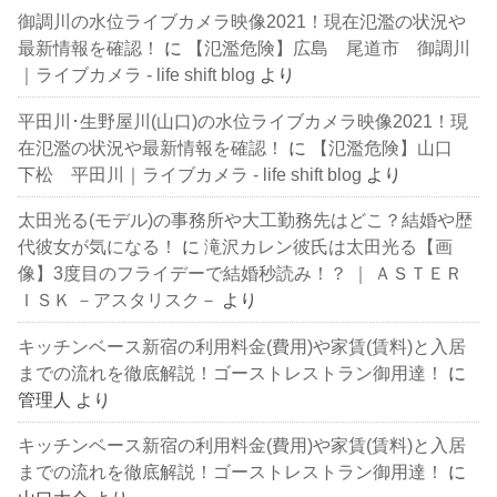
御調川の水位ライブカメラ映像2021！現在氾濫の状況や
最新情報を確認！
に
【氾濫危険】広島 尾道市 御調川
｜ライブカメラ - life shift blog
より
平田川･生野屋川(山口)の水位ライブカメラ映像2021！現
在氾濫の状況や最新情報を確認！
に
【氾濫危険】山口
下松 平田川｜ライブカメラ - life shift blog
より
太田光る(モデル)の事務所や大工勤務先はどこ？結婚や歴
代彼女が気になる！
に
滝沢カレン彼氏は太田光る【画
像】3度目のフライデーで結婚秒読み！？ ｜ ＡＳＴＥＲ
ＩＳＫ －アスタリスク－
より
キッチンベース新宿の利用料金(費用)や家賃(賃料)と入居
までの流れを徹底解説！ゴーストレストラン御用達！
に
管理人
より
キッチンベース新宿の利用料金(費用)や家賃(賃料)と入居
までの流れを徹底解説！ゴーストレストラン御用達！
に