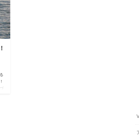
！
る
！
づ
事で