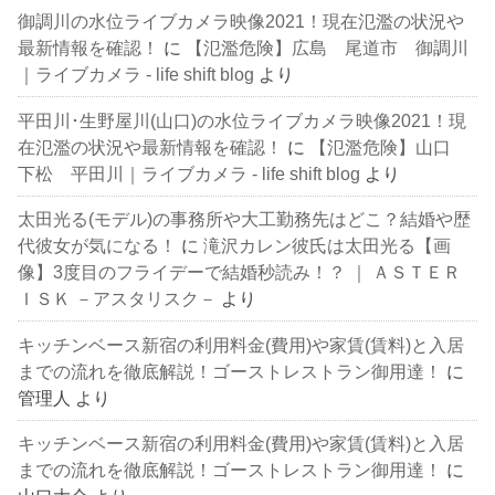
御調川の水位ライブカメラ映像2021！現在氾濫の状況や
最新情報を確認！
に
【氾濫危険】広島 尾道市 御調川
｜ライブカメラ - life shift blog
より
平田川･生野屋川(山口)の水位ライブカメラ映像2021！現
在氾濫の状況や最新情報を確認！
に
【氾濫危険】山口
下松 平田川｜ライブカメラ - life shift blog
より
太田光る(モデル)の事務所や大工勤務先はどこ？結婚や歴
代彼女が気になる！
に
滝沢カレン彼氏は太田光る【画
像】3度目のフライデーで結婚秒読み！？ ｜ ＡＳＴＥＲ
ＩＳＫ －アスタリスク－
より
キッチンベース新宿の利用料金(費用)や家賃(賃料)と入居
までの流れを徹底解説！ゴーストレストラン御用達！
に
管理人
より
キッチンベース新宿の利用料金(費用)や家賃(賃料)と入居
までの流れを徹底解説！ゴーストレストラン御用達！
に