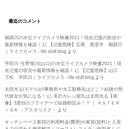
最近のコメント
御調川の水位ライブカメラ映像2021！現在氾濫の状況や
最新情報を確認！
に
【氾濫危険】広島 尾道市 御調川
｜ライブカメラ - life shift blog
より
平田川･生野屋川(山口)の水位ライブカメラ映像2021！現
在氾濫の状況や最新情報を確認！
に
【氾濫危険】山口
下松 平田川｜ライブカメラ - life shift blog
より
太田光る(モデル)の事務所や大工勤務先はどこ？結婚や歴
代彼女が気になる！
に
滝沢カレン彼氏は太田光る【画
像】3度目のフライデーで結婚秒読み！？ ｜ ＡＳＴＥＲ
ＩＳＫ －アスタリスク－
より
キッチンベース新宿の利用料金(費用)や家賃(賃料)と入居
までの流れを徹底解説！ゴーストレストラン御用達！
に