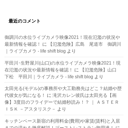
最近のコメント
御調川の水位ライブカメラ映像2021！現在氾濫の状況や
最新情報を確認！
に
【氾濫危険】広島 尾道市 御調川
｜ライブカメラ - life shift blog
より
平田川･生野屋川(山口)の水位ライブカメラ映像2021！現
在氾濫の状況や最新情報を確認！
に
【氾濫危険】山口
下松 平田川｜ライブカメラ - life shift blog
より
太田光る(モデル)の事務所や大工勤務先はどこ？結婚や歴
代彼女が気になる！
に
滝沢カレン彼氏は太田光る【画
像】3度目のフライデーで結婚秒読み！？ ｜ ＡＳＴＥＲ
ＩＳＫ －アスタリスク－
より
キッチンベース新宿の利用料金(費用)や家賃(賃料)と入居
までの流れを徹底解説！ゴーストレストラン御用達！
に