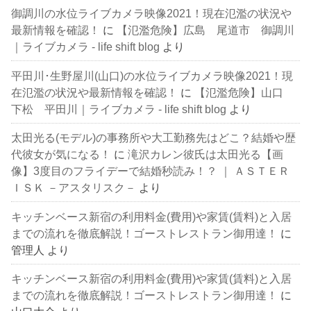
御調川の水位ライブカメラ映像2021！現在氾濫の状況や
最新情報を確認！
に
【氾濫危険】広島 尾道市 御調川
｜ライブカメラ - life shift blog
より
平田川･生野屋川(山口)の水位ライブカメラ映像2021！現
在氾濫の状況や最新情報を確認！
に
【氾濫危険】山口
下松 平田川｜ライブカメラ - life shift blog
より
太田光る(モデル)の事務所や大工勤務先はどこ？結婚や歴
代彼女が気になる！
に
滝沢カレン彼氏は太田光る【画
像】3度目のフライデーで結婚秒読み！？ ｜ ＡＳＴＥＲ
ＩＳＫ －アスタリスク－
より
キッチンベース新宿の利用料金(費用)や家賃(賃料)と入居
までの流れを徹底解説！ゴーストレストラン御用達！
に
管理人
より
キッチンベース新宿の利用料金(費用)や家賃(賃料)と入居
までの流れを徹底解説！ゴーストレストラン御用達！
に