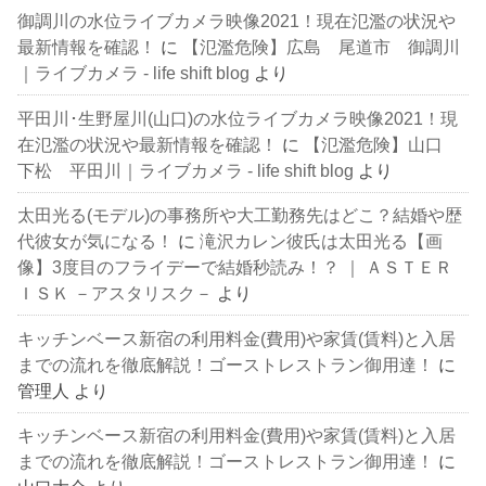
御調川の水位ライブカメラ映像2021！現在氾濫の状況や
最新情報を確認！
に
【氾濫危険】広島 尾道市 御調川
｜ライブカメラ - life shift blog
より
平田川･生野屋川(山口)の水位ライブカメラ映像2021！現
在氾濫の状況や最新情報を確認！
に
【氾濫危険】山口
下松 平田川｜ライブカメラ - life shift blog
より
太田光る(モデル)の事務所や大工勤務先はどこ？結婚や歴
代彼女が気になる！
に
滝沢カレン彼氏は太田光る【画
像】3度目のフライデーで結婚秒読み！？ ｜ ＡＳＴＥＲ
ＩＳＫ －アスタリスク－
より
キッチンベース新宿の利用料金(費用)や家賃(賃料)と入居
までの流れを徹底解説！ゴーストレストラン御用達！
に
管理人
より
キッチンベース新宿の利用料金(費用)や家賃(賃料)と入居
までの流れを徹底解説！ゴーストレストラン御用達！
に