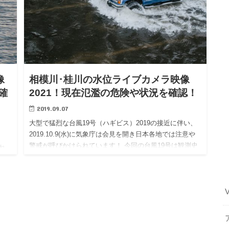
像
相模川･桂川の水位ライブカメラ映像
確
2021！現在氾濫の危険や状況を確認！
2019.09.07
大型で猛烈な台風19号（ハギビス）2019の接近に伴い、
2019.10.9(水)に気象庁は会見を開き日本各地では注意や
警戒が呼びかけられています！ 今回の台風19号は観測史
れ
上最大級規模で、昭和33年に起こった最大規模の狩…
、河
こち