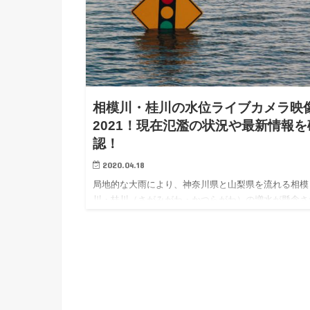
相模川・桂川の水位ライブカメラ映
2021！現在氾濫の状況や最新情報を
認！
2020.04.18
局地的な大雨により、神奈川県と山梨県を流れる相模
川・桂川（さがみがわ・かつらがわ）の増水が懸念さ
ています！ 今後さらに増水する恐れがありますので
川には近づかないように十分お気をつけて下さい。 
らの記事では相模川…