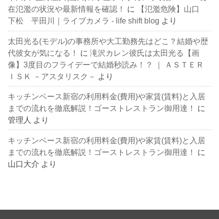
在氾濫の状況や最新情報を確認！
に
【氾濫危険】山口
下松 平田川｜ライブカメラ - life shift blog
より
太田光る(モデル)の事務所や大工勤務先はどこ？結婚や歴
代彼女が気になる！
に
滝沢カレン彼氏は太田光る【画
像】3度目のフライデーで結婚秒読み！？ ｜ ＡＳＴＥＲ
ＩＳＫ －アスタリスク－
より
キッチンベース新宿の利用料金(費用)や家賃(賃料)と入居
までの流れを徹底解説！ゴーストレストラン御用達！
に
管理人
より
キッチンベース新宿の利用料金(費用)や家賃(賃料)と入居
までの流れを徹底解説！ゴーストレストラン御用達！
に
山口大介
より