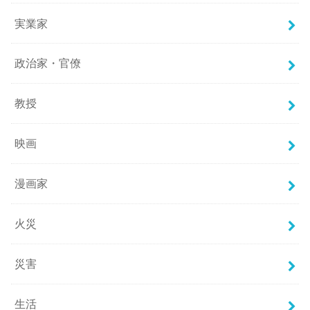
実業家
政治家・官僚
教授
映画
漫画家
火災
災害
生活