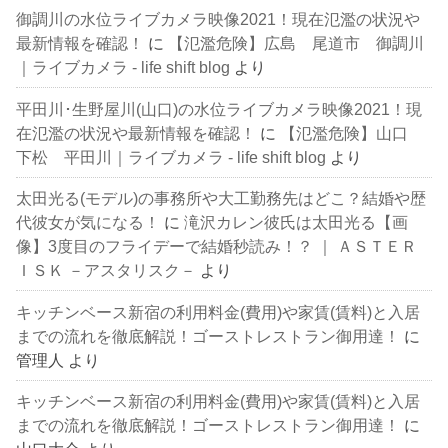
御調川の水位ライブカメラ映像2021！現在氾濫の状況や
最新情報を確認！
に
【氾濫危険】広島 尾道市 御調川
｜ライブカメラ - life shift blog
より
平田川･生野屋川(山口)の水位ライブカメラ映像2021！現
在氾濫の状況や最新情報を確認！
に
【氾濫危険】山口
下松 平田川｜ライブカメラ - life shift blog
より
太田光る(モデル)の事務所や大工勤務先はどこ？結婚や歴
代彼女が気になる！
に
滝沢カレン彼氏は太田光る【画
像】3度目のフライデーで結婚秒読み！？ ｜ ＡＳＴＥＲ
ＩＳＫ －アスタリスク－
より
キッチンベース新宿の利用料金(費用)や家賃(賃料)と入居
までの流れを徹底解説！ゴーストレストラン御用達！
に
管理人
より
キッチンベース新宿の利用料金(費用)や家賃(賃料)と入居
までの流れを徹底解説！ゴーストレストラン御用達！
に