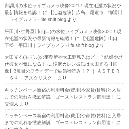
御調川の水位ライブカメラ映像2021！現在氾濫の状況や
最新情報を確認！
に
【氾濫危険】広島 尾道市 御調川
｜ライブカメラ - life shift blog
より
平田川･生野屋川(山口)の水位ライブカメラ映像2021！現
在氾濫の状況や最新情報を確認！
に
【氾濫危険】山口
下松 平田川｜ライブカメラ - life shift blog
より
太田光る(モデル)の事務所や大工勤務先はどこ？結婚や歴
代彼女が気になる！
に
滝沢カレン彼氏は太田光る【画
像】3度目のフライデーで結婚秒読み！？ ｜ ＡＳＴＥＲ
ＩＳＫ －アスタリスク－
より
キッチンベース新宿の利用料金(費用)や家賃(賃料)と入居
までの流れを徹底解説！ゴーストレストラン御用達！
に
管理人
より
キッチンベース新宿の利用料金(費用)や家賃(賃料)と入居
までの流れを徹底解説！ゴーストレストラン御用達！
に