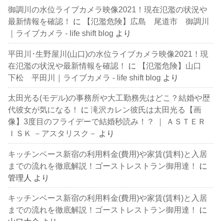
御調川の水位ライブカメラ映像2021！現在氾濫の状況や
最新情報を確認！
に
【氾濫危険】広島 尾道市 御調川
｜ライブカメラ - life shift blog
より
平田川･生野屋川(山口)の水位ライブカメラ映像2021！現
在氾濫の状況や最新情報を確認！
に
【氾濫危険】山口
下松 平田川｜ライブカメラ - life shift blog
より
太田光る(モデル)の事務所や大工勤務先はどこ？結婚や歴
代彼女が気になる！
に
滝沢カレン彼氏は太田光る【画
像】3度目のフライデーで結婚秒読み！？ ｜ ＡＳＴＥＲ
ＩＳＫ －アスタリスク－
より
キッチンベース新宿の利用料金(費用)や家賃(賃料)と入居
までの流れを徹底解説！ゴーストレストラン御用達！
に
管理人
より
キッチンベース新宿の利用料金(費用)や家賃(賃料)と入居
までの流れを徹底解説！ゴーストレストラン御用達！
に