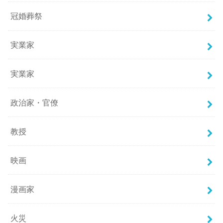
冠婚葬祭
実業家
実業家
政治家・官僚
教授
映画
漫画家
火災