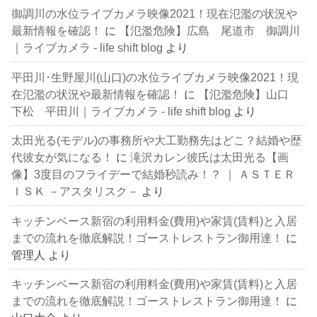
御調川の水位ライブカメラ映像2021！現在氾濫の状況や
最新情報を確認！
に
【氾濫危険】広島 尾道市 御調川
｜ライブカメラ - life shift blog
より
平田川･生野屋川(山口)の水位ライブカメラ映像2021！現
在氾濫の状況や最新情報を確認！
に
【氾濫危険】山口
下松 平田川｜ライブカメラ - life shift blog
より
太田光る(モデル)の事務所や大工勤務先はどこ？結婚や歴
代彼女が気になる！
に
滝沢カレン彼氏は太田光る【画
像】3度目のフライデーで結婚秒読み！？ ｜ ＡＳＴＥＲ
ＩＳＫ －アスタリスク－
より
キッチンベース新宿の利用料金(費用)や家賃(賃料)と入居
までの流れを徹底解説！ゴーストレストラン御用達！
に
管理人
より
キッチンベース新宿の利用料金(費用)や家賃(賃料)と入居
までの流れを徹底解説！ゴーストレストラン御用達！
に