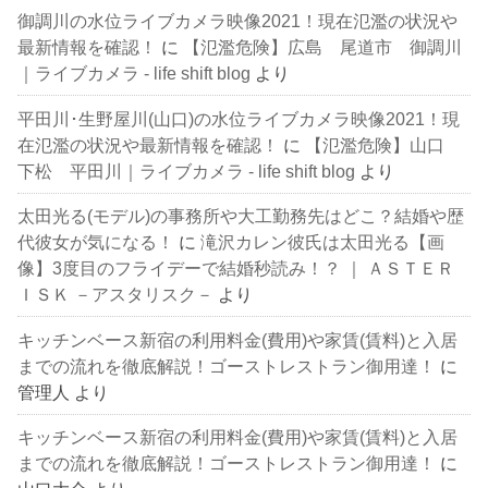
御調川の水位ライブカメラ映像2021！現在氾濫の状況や
最新情報を確認！
に
【氾濫危険】広島 尾道市 御調川
｜ライブカメラ - life shift blog
より
平田川･生野屋川(山口)の水位ライブカメラ映像2021！現
在氾濫の状況や最新情報を確認！
に
【氾濫危険】山口
下松 平田川｜ライブカメラ - life shift blog
より
太田光る(モデル)の事務所や大工勤務先はどこ？結婚や歴
代彼女が気になる！
に
滝沢カレン彼氏は太田光る【画
像】3度目のフライデーで結婚秒読み！？ ｜ ＡＳＴＥＲ
ＩＳＫ －アスタリスク－
より
キッチンベース新宿の利用料金(費用)や家賃(賃料)と入居
までの流れを徹底解説！ゴーストレストラン御用達！
に
管理人
より
キッチンベース新宿の利用料金(費用)や家賃(賃料)と入居
までの流れを徹底解説！ゴーストレストラン御用達！
に