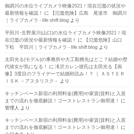
御調川の水位ライブカメラ映像2021！現在氾濫の状況や
最新情報を確認！
に
【氾濫危険】広島 尾道市 御調川
｜ライブカメラ - life shift blog
より
平田川･生野屋川(山口)の水位ライブカメラ映像2021！現
在氾濫の状況や最新情報を確認！
に
【氾濫危険】山口
下松 平田川｜ライブカメラ - life shift blog
より
太田光る(モデル)の事務所や大工勤務先はどこ？結婚や歴
代彼女が気になる！
に
滝沢カレン彼氏は太田光る【画
像】3度目のフライデーで結婚秒読み！？ ｜ ＡＳＴＥＲ
ＩＳＫ －アスタリスク－
より
キッチンベース新宿の利用料金(費用)や家賃(賃料)と入居
までの流れを徹底解説！ゴーストレストラン御用達！
に
管理人
より
キッチンベース新宿の利用料金(費用)や家賃(賃料)と入居
までの流れを徹底解説！ゴーストレストラン御用達！
に