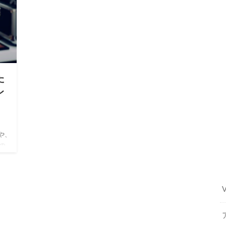
た
レ
スや、
の
は、
…