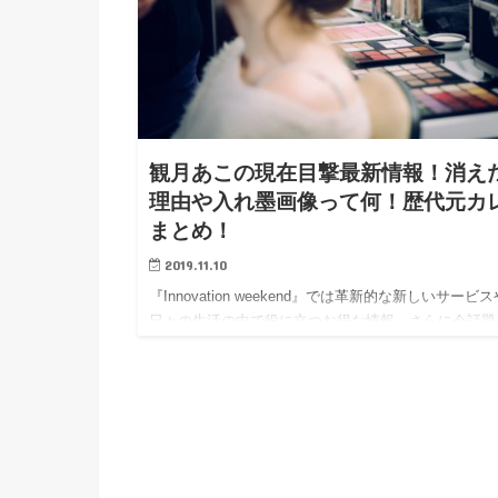
観月あこの現在目撃最新情報！消え
理由や入れ墨画像って何！歴代元カ
まとめ！
2019.11.10
『Innovation weekend』では革新的な新しいサービ
日々の生活の中で役に立つお得な情報、さらに今話題
方たちをピックアップしてご紹介しています！ 今回
錦織圭選手との結婚が噂されている『観月あこ（みづ