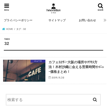
menu
search
プライバシーポリシー
サイトマップ
お問い合わせ
HOME
タグ : 32
32
ニュース
カフェ32ｻﾆｰ大阪の場所やｱｸｾｽ方
法！木村沙織に会える営業時間やﾒﾆｭ
ｰ価格まとめ！
2019.11.30