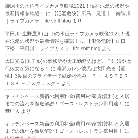
御調川の水位ライブカメラ映像2021！現在氾濫の状況や
最新情報を確認！
に
【氾濫危険】広島 尾道市 御調川
｜ライブカメラ - life shift blog
より
平田川･生野屋川(山口)の水位ライブカメラ映像2021！現
在氾濫の状況や最新情報を確認！
に
【氾濫危険】山口
下松 平田川｜ライブカメラ - life shift blog
より
太田光る(モデル)の事務所や大工勤務先はどこ？結婚や歴
代彼女が気になる！
に
滝沢カレン彼氏は太田光る【画
像】3度目のフライデーで結婚秒読み！？ ｜ ＡＳＴＥＲ
ＩＳＫ －アスタリスク－
より
キッチンベース新宿の利用料金(費用)や家賃(賃料)と入居
までの流れを徹底解説！ゴーストレストラン御用達！
に
管理人
より
キッチンベース新宿の利用料金(費用)や家賃(賃料)と入居
までの流れを徹底解説！ゴーストレストラン御用達！
に