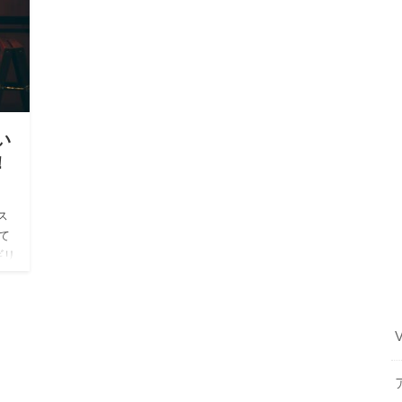
い
！
ス
て
ギリ