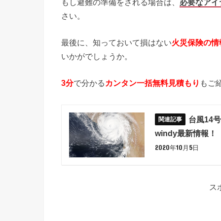
もし避難の準備をされる場合は、
必要なアイ
さい。
最後に、知っておいて損はない
火災保険の情
いかがでしょうか。
3分
で分かる
カンタン一括無料見積もり
もご
台風14号
windy最新情報！
2020年10月5日
ス