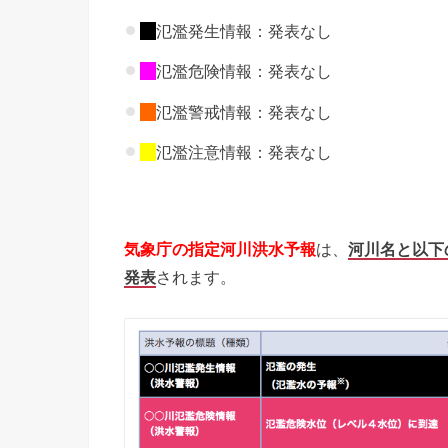
氾濫発生情報：発表なし
氾濫危険情報：発表なし
氾濫警戒情報：発表なし
氾濫注意情報：発表なし
気象庁の指定河川洪水予報
は、
河川名と以下
発表
されます。