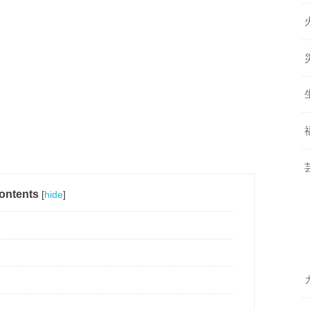
ontents
[
hide
]