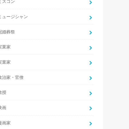
ミスコン
ミュージシャン
冠婚葬祭
実業家
実業家
政治家・官僚
教授
映画
漫画家