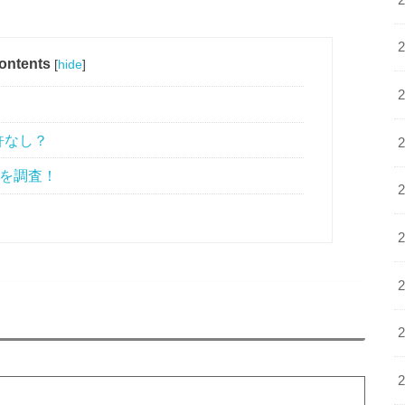
ontents
[
hide
]
許なし？
業を調査！