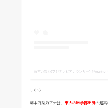
しかも、
藤本万梨乃アナは、
東大の医学部出身
の超高