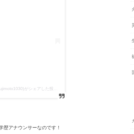
藤本万梨乃(フジテレビアナウンサー)(@marino.fujimoto1030)がシェアした投稿
–
2020年 4月月1日午後8時17分PDT
学歴アナウンサーなのです！