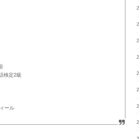
浴
語検定2級
フィール