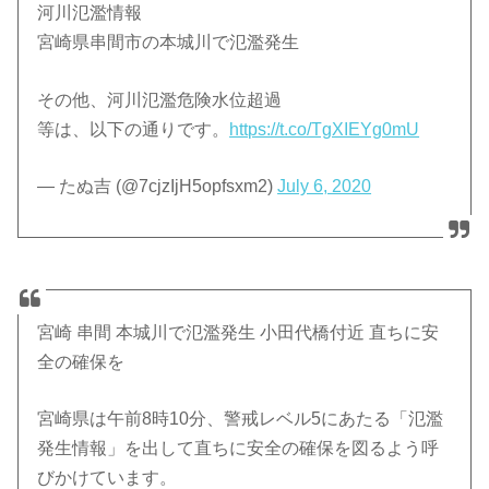
河川氾濫情報
宮崎県串間市の本城川で氾濫発生
その他、河川氾濫危険水位超過
等は、以下の通りです。
https://t.co/TgXIEYg0mU
— たぬ吉 (@7cjzIjH5opfsxm2)
July 6, 2020
宮崎 串間 本城川で氾濫発生 小田代橋付近 直ちに安
全の確保を
宮崎県は午前8時10分、警戒レベル5にあたる「氾濫
発生情報」を出して直ちに安全の確保を図るよう呼
びかけています。