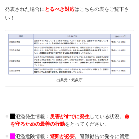
発表された場合に
とるべき対応
はこちらの表をご覧下さ
い！
出典元：気象庁
氾濫発生情報：
災害がすでに発生
している状況。
命
を守るための最善の行動
をとってください。
氾濫危険情報：
避難が必要
。避難勧告の発令に留意