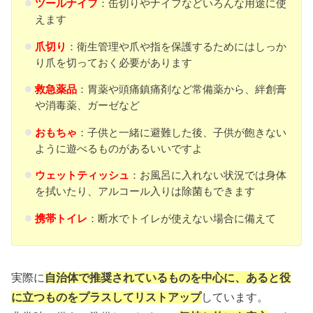
ツールナイフ
：缶切りやナイフなどいろんな用途に使
えます
爪切り
：衛生管理や爪や指を保護するためにはしっか
り爪を切っておく必要があります
救急薬品
：胃薬や頭痛鎮痛剤など常備薬から、絆創膏
や消毒薬、ガーゼなど
おもちゃ
：子供と一緒に避難した後、子供が飽きない
ように遊べるものがあるいいですよ
ウェットティッシュ
：お風呂に入れない状況では身体
を拭いたり、アルコール入りは除菌もできます
携帯トイレ
：断水でトイレが使えない場合に備えて
実際に
自治体で推奨されているものを中心に、あると役
に立つものをプラスしてリストアップ
しています。