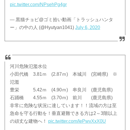
pic.twitter.com/NPsehPg4gr
— 黒猫チョビ@ゴミ拾い動画「トラッシュハンタ
ー」の中の人 (@Hyutyan1041)
July 6, 2020
河川危険氾濫水位
小田代橋 3.81ｍ (2.87ｍ) 本城川 (宮崎県) ※
氾濫
豊栄 5.42ｍ (4.90ｍ) 串良川 (鹿児島県)
石踊橋 4.55ｍ (3.70ｍ) 前川 (鹿児島県)
非常に危険な状況に達しています！！流域の方は至
急命を守る行動を！垂直避難できる方は2～3階以上
の頑丈な建物へ！
pic.twitter.com/IePwvXxX0U