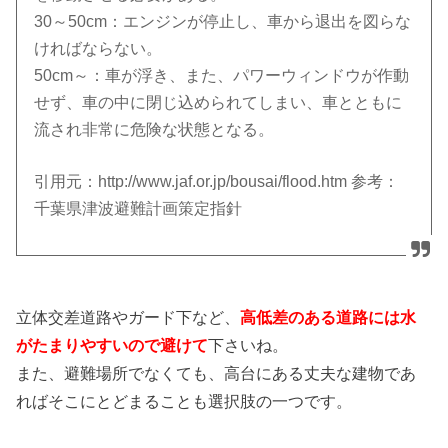
30～50cm：エンジンが停止し、車から退出を図らな
ければならない。
50cm～：車が浮き、また、パワーウィンドウが作動
せず、車の中に閉じ込められてしまい、車とともに
流され非常に危険な状態となる。
引用元：http://www.jaf.or.jp/bousai/flood.htm 参考：
千葉県津波避難計画策定指針
立体交差道路やガード下など、
高低差のある道路には水
がたまりやすいので避けて
下さいね。
また、避難場所でなくても、高台にある丈夫な建物であ
ればそこにとどまることも選択肢の一つです。