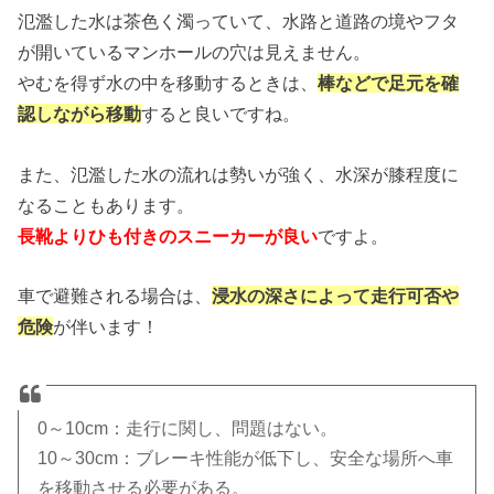
氾濫した水は茶色く濁っていて、水路と道路の境やフタ
が開いているマンホールの穴は見えません。
やむを得ず水の中を移動するときは、
棒などで足元を確
認しながら移動
すると良いですね。
また、氾濫した水の流れは勢いが強く、水深が膝程度に
なることもあります。
長靴よりひも付きのスニーカーが良い
ですよ。
車で避難される場合は、
浸水の深さによって走行可否や
危険
が伴います！
0～10cm：走行に関し、問題はない。
10～30cm：ブレーキ性能が低下し、安全な場所へ車
を移動させる必要がある。