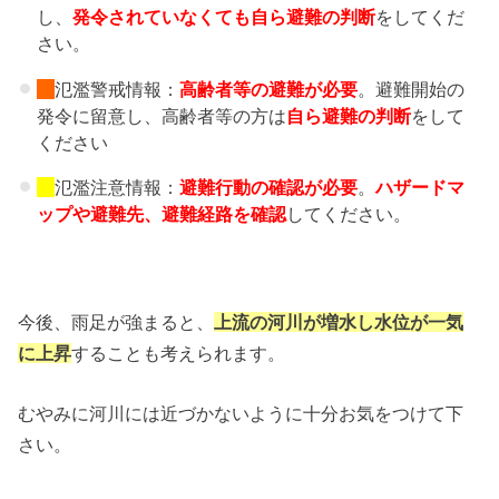
し、
発令されていなくても自ら避難の判断
をしてくだ
さい。
氾濫警戒情報：
高齢者等の避難
が必要
。避難開始の
発令に留意し、高齢者等の方は
自ら避難の判断
をして
ください
氾濫注意情報：
避難行動の確認が必要
。
ハザードマ
ップや避難先、
避難経路を確認
してください。
今後、雨足が強まると、
上流の河川が増水し水位が一気
に上昇
することも考えられます。
むやみに河川には近づかないように十分お気をつけて下
さい。