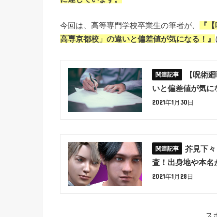
今回は、高等専門学校卒業生の筆者が、
『【
高専京都校」の違いと偏差値が気になる！』
【呪術廻
いと偏差値が気に
2021年1月30日
芥見下々
査！出身地や本名
2021年1月28日
ス