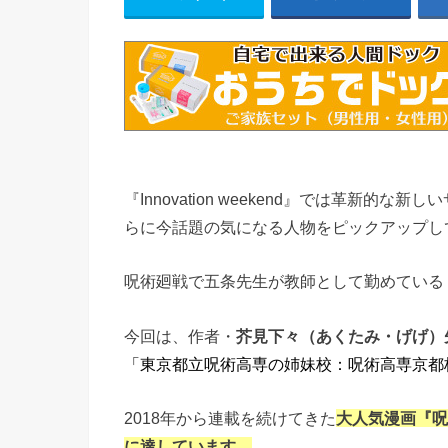
『Innovation weekend』では革新
らに今話題の気になる人物をピックアップし
呪術廻戦で五条先生が教師として勤めている
今回は、
作者・
芥見下々（あくたみ・げげ）
「東京都立呪術高専の姉妹校：呪術高専京都
2018年から連載を続けてきた
大人気漫画『呪
に達しています。