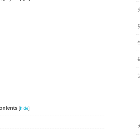
ontents
[
hide
]
？