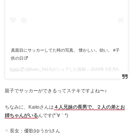
真面目にサッカーしてた時の写真。 懐かしい。幼い。 #子
供の日
Kaito
(@kaito_0413)がシェアした投稿 –
2020年 5月月5日午前5時20分PDT
親子でサッカーができるってステキですよね〜♪
ちなみに、Kaitoさんは
４人兄妹の長男で、２人の弟とお
姉ちゃんがいる
んです(*´∀｀*)
長女：優歌(ゆうか)さん