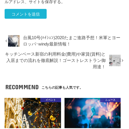
ルアドレス、サイトを保存する。
台風10号(ﾊｲｼｪﾝ)2020たまご進路予想！米軍とヨー
ロッパ･windy最新情報！
キッチンベース新宿の利用料金(費用)や家賃(賃料)と
入居までの流れを徹底解説！ゴーストレストラン御
用達！
RECOMMEND
こちらの記事も人気です。
イベント
ニュース