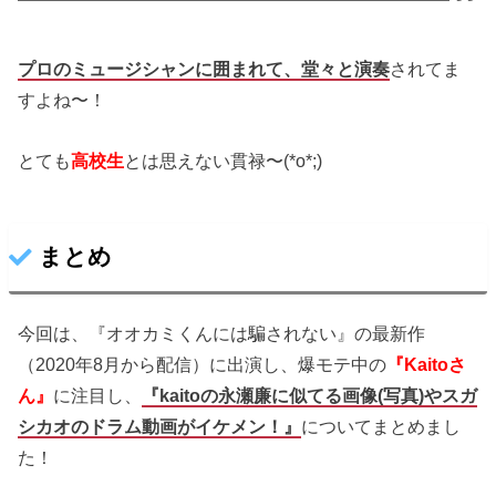
プロのミュージシャンに囲まれて、堂々と演奏
されてま
すよね〜！
とても
高校生
とは思えない貫禄〜(*o*;)
まとめ
今回は、『オオカミくんには騙されない』の最新作
（2020年8月から配信）に出演し、爆モテ中の
『Kaitoさ
ん』
に注目し、
『kaitoの永瀬廉に似てる画像(写真)やスガ
シカオのドラム動画がイケメン！』
についてまとめまし
た！