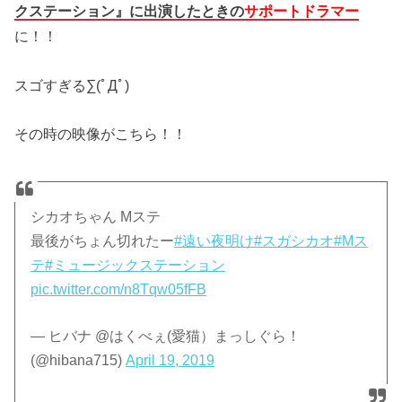
クステーション』に出演したときの
サポートドラマー
に！！
スゴすぎる∑(ﾟДﾟ)
その時の映像がこちら！！
シカオちゃん Mステ
最後がちょん切れたー
#遠い夜明け
#スガシカオ
#Mス
テ
#ミュージックステーション
pic.twitter.com/n8Tqw05fFB
— ヒバナ @はくべぇ(愛猫）まっしぐら！
(@hibana715)
April 19, 2019