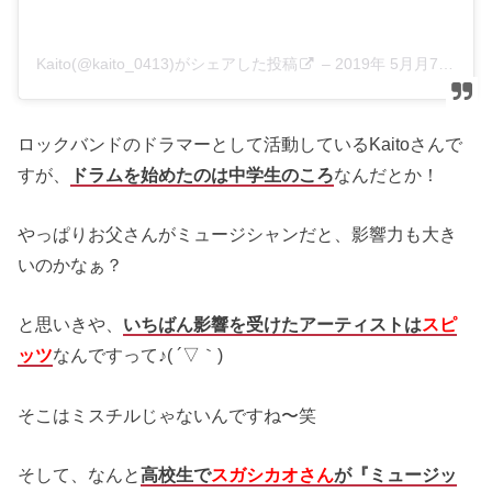
Kaito(@kaito_0413)がシェアした投稿
–
2019年 5月月7日午前7時23分PDT
ロックバンドのドラマーとして活動しているKaitoさんで
すが、
ドラムを始めたのは中学生のころ
なんだとか！
やっぱりお父さんがミュージシャンだと、影響力も大き
いのかなぁ？
と思いきや、
いちばん影響を受けたアーティストは
スピ
ッツ
なんですって♪( ´▽｀)
そこはミスチルじゃないんですね〜笑
そして、なんと
高校生で
スガシカオさん
が『ミュージッ