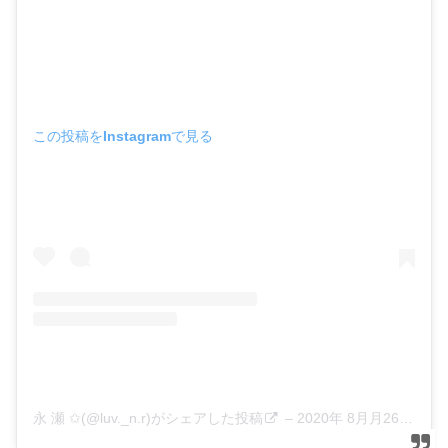
この投稿をInstagramで見る
永 瀬 ✩(@luv._n.r)がシェアした投稿
–
2020年 8月月26日午前2時25分PDT