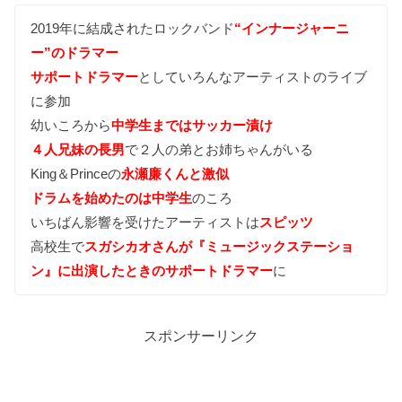
2019年に結成されたロックバンド
“インナージャーニ
ー”のドラマー
サポートドラマー
としていろんなアーティストのライブ
に参加
幼いころから
中学生まではサッカー漬け
４人兄妹の長男
で２人の弟とお姉ちゃんがいる
King＆Princeの
永瀬廉くんと激似
ドラムを始めたのは中学生
のころ
いちばん影響を受けたアーティストは
スピッツ
高校生で
スガシカオさんが『ミュージックステーショ
ン』に出演したときのサポートドラマー
に
スポンサーリンク