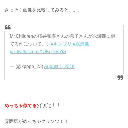
さっそく画像を比較してみると。。。
Mr.Childrenの桜井和寿さんの息子さんが永瀬廉に似
てる件について、、
#キンプリ
#永瀬廉
pic.twitter.com/YUKu16sYiS
— (@kpppp_23)
August 1, 2019
めっちゃ似てる
∑(ﾟДﾟ;)！！
雰囲気がめっちゃクリソツ！！