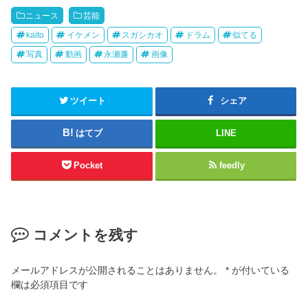
ニュース
芸能
kaito
イケメン
スガシカオ
ドラム
似てる
写真
動画
永瀬廉
画像
ツイート
シェア
はてブ
LINE
Pocket
feedly
コメントを残す
メールアドレスが公開されることはありません。
*
が付いている
欄は必須項目です