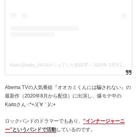
Kaito(@kaito_0413)がシェアした投稿
–
2020年 3月月12日午前4時32分PDT
Abema TVの人気番組『オオカミくんには騙されない』の
最新作（2020年8月から配信）に出演し、爆モテ中の
Kaitoさん･:*+.\(´∀｀)/.:+
ロックバンドのドラマーでもあり、
“インナージャーニ
ー”
というバンドで活動
しているのです。