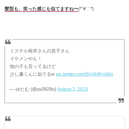
髪型も、笑った感じも似てますね〜
(*´∀｀*)
ミスチル桜井さんの息子さん
イケメンやん！
他の子も言ってるけど
少し廉くんに似てるw
pic.twitter.com/5Vx64Km9Ar
— ゆたむ (@yu0929u)
August 2, 2019