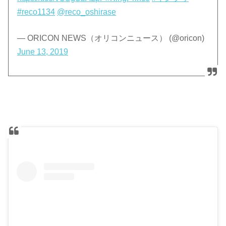
#reco1134
@reco_oshirase
— ORICON NEWS（オリコンニュース） (@oricon)
June 13, 2019