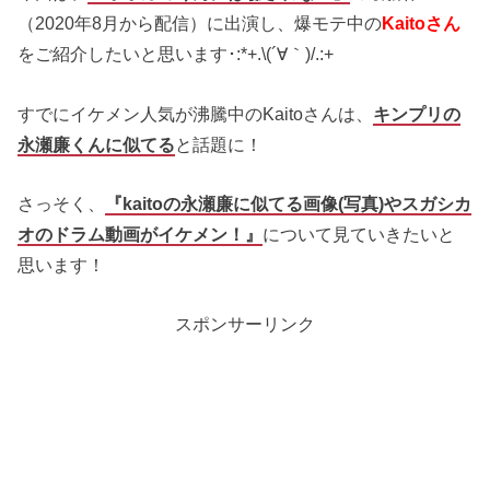
（2020年8月から配信）に出演し、爆モテ中の
Kaitoさん
をご紹介したいと思います･:*+.\(´∀｀)/.:+
すでにイケメン人気が沸騰中のKaitoさんは、
キンプリの
永瀬廉くんに似てる
と話題に！
さっそく、
『kaitoの永瀬廉に似てる画像(写真)やスガシカ
オのドラム動画がイケメン！』
について見ていきたいと
思います！
スポンサーリンク