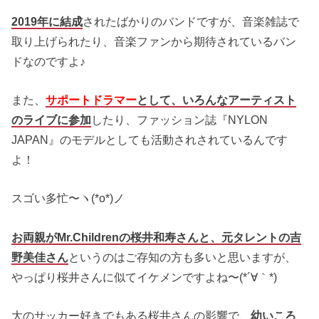
2019年に結成
されたばかりのバンドですが、音楽雑誌で
取り上げられたり、音楽ファンから期待されているバン
ドなのですよ♪
また、
サポートドラマー
として、いろんなアーティスト
のライブに参加
したり、ファッション誌『NYLON
JAPAN』のモデルとしても活動されされているんです
よ！
スゴい多忙〜ヽ(*o*)ノ
お両親がMr.Childrenの桜井和寿さんと、元タレントの吉
野美佳さん
というのはご存知の方も多いと思いますが、
やっぱり桜井さんに似てイケメンですよね〜(*´∀｀*)
大のサッカー好きでもある桜井さんの影響で、
幼いころ