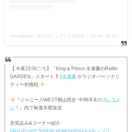
Kaito(@kaito_0413)がシェアした投稿
–
2019年 7月月20日午前5時50分PDT
【 今夜23:30ごろ】『King & Prince 永瀬廉のRadio
GARDEN』スタート
#永瀬廉
がラジオパーソナリ
ティー初挑戦
『ジャニーズWEST桐山照史･中間淳太の
#レコメ
ン
！』内で毎週木曜放送
意気込み&コーナー紹介
https://t.co/vCSgSbALpP
#KingPrince
#キンプリ