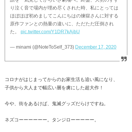
り泣く音で場内が埋め尽くされた時、私にとっては
ほぼほぼ初めましてこんにちはの煉獄さんに対する
原作ファンとの熱量の違いに、ただただ圧倒され
た。
pic.twitter.com/Y1DR7kAjbU
— minami (@NoteToSelf_373)
December 17, 2020
コロナがはじまってからのお家生活も追い風になり、
子供から大人まで幅広い層を虜にした超大作！
今や、街をあるけば、鬼滅グッズだらけですね。
ネズコーーーーーー。タンジローーーーー。