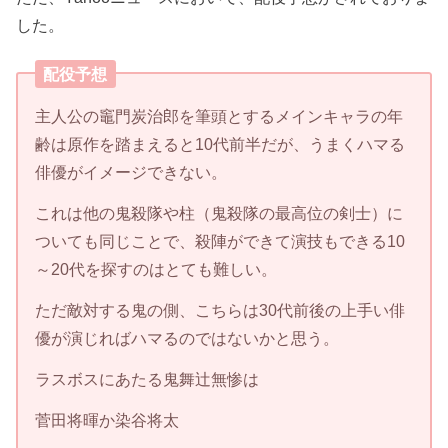
した。
配役予想
主人公の竈門炭治郎を筆頭とするメインキャラの年
齢は原作を踏まえると10代前半だが、うまくハマる
俳優がイメージできない。
これは他の鬼殺隊や柱（鬼殺隊の最高位の剣士）に
ついても同じことで、殺陣ができて演技もできる10
～20代を探すのはとても難しい。
ただ敵対する鬼の側、こちらは30代前後の上手い俳
優が演じればハマるのではないかと思う。
ラスボスにあたる鬼舞辻無惨は
菅田将暉か染谷将太