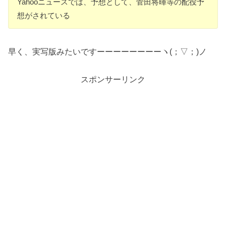
Yahooニュースでは、予想として、菅田将暉等の配役予
想がされている
早く、実写版みたいですーーーーーーーーヽ(；▽；)ノ
スポンサーリンク