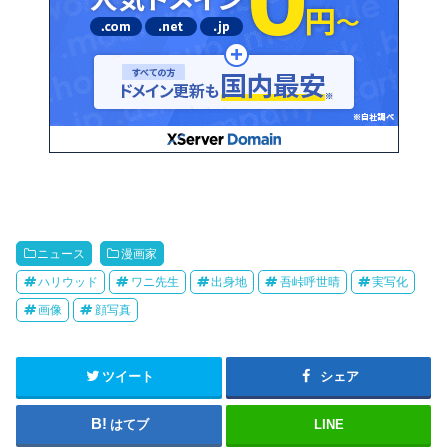
ニュース
漫画家
ハリウッド
ワニ先生
出身地
吾峠呼世晴
実写化
画像
顔写真
ツイート
シェア
はてブ
LINE