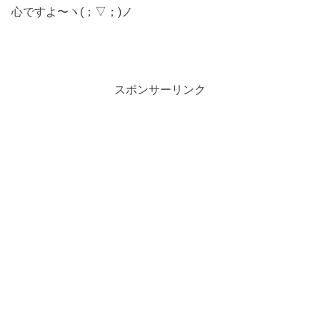
心ですよ〜ヽ(；▽；)ノ
スポンサーリンク