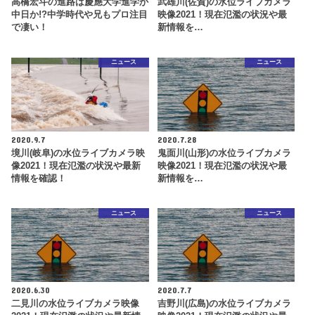
高橋宏斗の進路は慶應大学進学か
武雄川(佐賀)の水位ライブカメラ
中日か!?中学時代や兄もプロ注目
映像2021！現在氾濫の状況や最
で凄い！
新情報を…
ニュース
ニュース
2020.9.7
2020.7.28
境川(岐阜)の水位ライブカメラ映
鬼面川(山形)の水位ライブカメラ
像2021！現在氾濫の状況や最新
映像2021！現在氾濫の状況や最
情報を確認！
新情報を…
ニュース
ニュース
2020.6.30
2020.7.7
二見川の水位ライブカメラ映像
吉野川(広島)の水位ライブカメラ