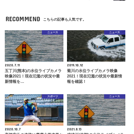
RECOMMEND
こちらの記事も人気です。
ニュース
ニュース
2020.7.11
2019.10.12
五丁川(熊本)の水位ライブカメラ
菊川の水位ライブカメラ映像
映像2021！現在氾濫の状況や最
2021！現在氾濫の状況や最新情
新情報を…
報を確認！
スポーツ
ニュース
2020.10.7
2021.8.13