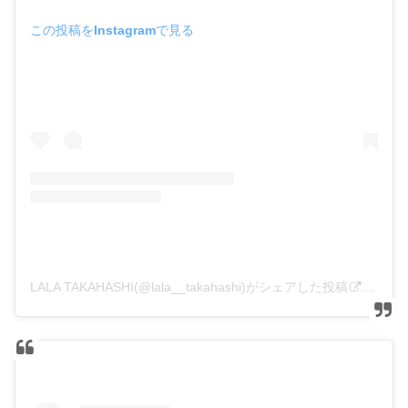
この投稿をInstagramで見る
LALA TAKAHASHI(@lala__takahashi)がシェアした投稿
–
201