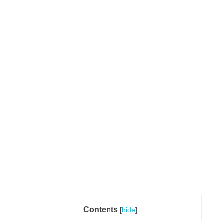
Contents
[
hide
]