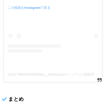
この投稿をInstagramで見る
LALA TAKAHASHI(@lala__takahashi)がシェアした投稿
–
201
まとめ