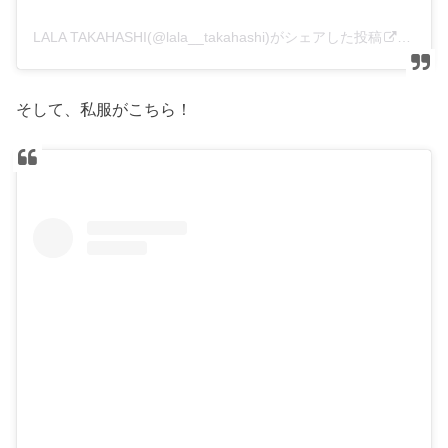
LALA TAKAHASHI(@lala__takahashi)がシェアした投稿
–
201
そして、私服がこちら！