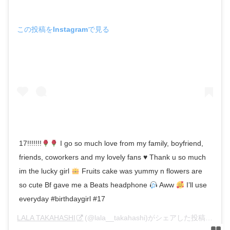
この投稿をInstagramで見る
17!!!!!!!
I go so much love from my family, boyfriend,
friends, coworkers and my lovely fans
♥️
Thank u so much
im the lucky girl
Fruits cake was yummy n flowers are
so cute Bf gave me a Beats headphone
Aww
I’ll use
everyday #birthdaygirl #17
LALA TAKAHASHI
(@lala__takahashi)がシェアした投稿 –
201