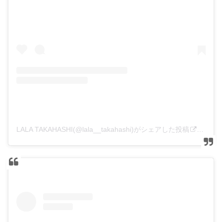
LALA TAKAHASHI(@lala__takahashi)がシェアした投稿
–
201