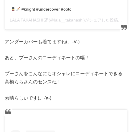
#knight #undercover #ootd
LALA TAKAHASHI
(@lala__takahashi)がシェアした投稿 –
201
アンダーカバーも着てますね(。-∀-)
あと、プーさんのコーディネートの幅！
プーさんをこんなにもオシャレにコーディネートできる
高橋ららさんのセンスね！
素晴らしいです(。-∀-)