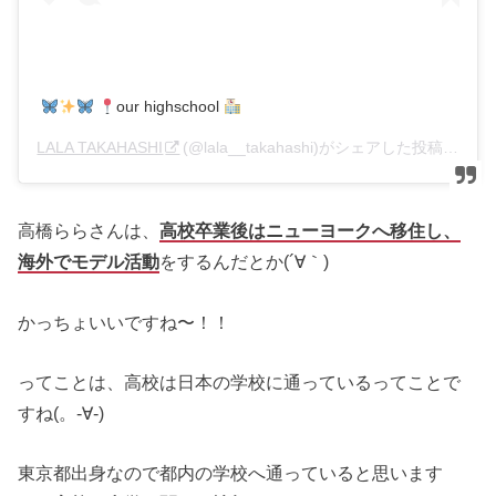
our highschool
LALA TAKAHASHI
(@lala__takahashi)がシェアした投稿 –
201
高橋ららさんは、
高校卒業後はニューヨークへ移住し、
海外でモデル活動
をするんだとか(´∀｀)
かっちょいいですね〜！！
ってことは、高校は日本の学校に通っているってことで
すね(。-∀-)
東京都出身なので都内の学校へ通っていると思います