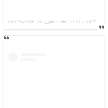
LALA TAKAHASHI(@lala__takahashi)がシェアした投稿
–
201