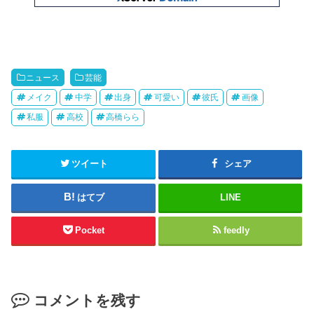
ニュース
芸能
メイク
中学
出身
可愛い
彼氏
画像
私服
高校
高橋らら
ツイート
シェア
はてブ
LINE
Pocket
feedly
コメントを残す