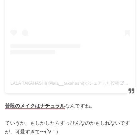
LALA TAKAHASHI(@lala__takahashi)がシェアした投稿
–
201
普段のメイクはナチュラル
なんですね。
ていうか、もしかしたらすっぴんなのかもしれないです
が、可愛すぎて〜(´∀｀)