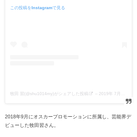
この投稿をInstagramで見る
牧田 習(@shu1014my)がシェアした投稿
–
2019年 7月月2日午前5時48分PDT
2018年9月にオスカープロモーションに所属し、芸能界デ
ビューした牧田習さん。