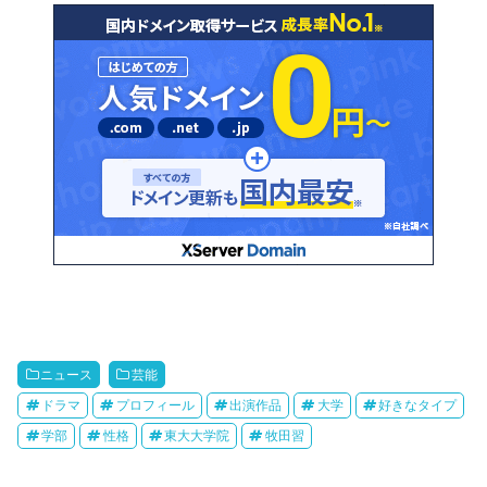
ニュース
芸能
ドラマ
プロフィール
出演作品
大学
好きなタイプ
学部
性格
東大大学院
牧田習