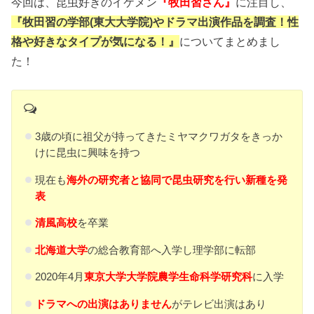
今回は、昆虫好きのイケメン
『牧田習さん』
に注目し、
『牧田習の学部(東大大学院)やドラマ出演作品を調査！性
格や好きなタイプが気になる！』
についてまとめまし
た！
3歳の頃に祖父が持ってきたミヤマクワガタをきっか
けに昆虫に興味を持つ
現在も
海外の研究者と協同で昆虫研究を行い新種を発
表
清風高校
を卒業
北海道大学
の総合教育部へ入学し理学部に転部
2020年4月
東京大学大学院農学生命科学研究科
に入学
ドラマへの出演はありません
がテレビ出演はあり