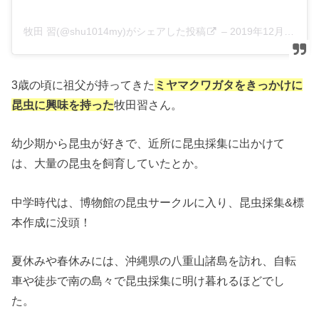
牧田 習(@shu1014my)がシェアした投稿
–
2019年12月月11日午前3時38分PST
3歳の頃に祖父が持ってきた
ミヤマクワガタをきっかけに
昆虫に興味を持った
牧田習さん。
幼少期から昆虫が好きで、近所に昆虫採集に出かけて
は、大量の昆虫を飼育していたとか。
中学時代は、博物館の昆虫サークルに入り、昆虫採集&標
本作成に没頭！
夏休みや春休みには、沖縄県の八重山諸島を訪れ、自転
車や徒歩で南の島々で昆虫採集に明け暮れるほどでし
た。