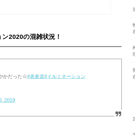
ン2020の混雑状況！
やかだった☆
#表参道
#イルミネーション
5, 2019