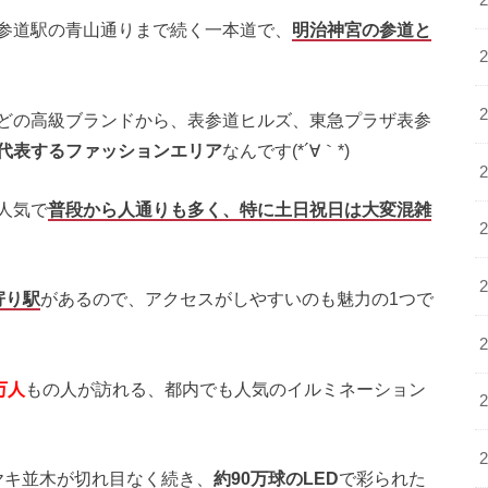
参道駅の青山通りまで続く一本道で、
明治神宮の参道と
どの高級ブランドから、表参道ヒルズ、東急プラザ表参
代表するファッションエリア
なんです(*´∀｀*)
人気で
普段から人通りも多く、特に土日祝日は大変混雑
寄り駅
があるので、アクセスがしやすいのも魅力の1つで
万人
もの人が訪れる、都内でも人気のイルミネーション
ヤキ並木が切れ目なく続き、
約90万球のLED
で彩られた