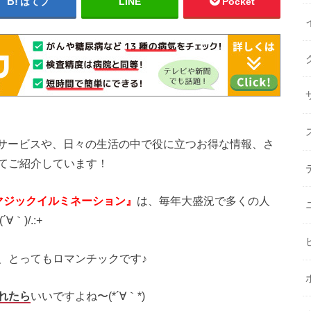
はてブ
LINE
Pocket
的な新しいサービスや、日々の生活の中で役に立つお得な情報、さ
てご紹介しています！
マジックイルミネーション』
は、毎年大盛況で多くの人
｀)/.:+
、とってもロマンチックです♪
れたら
いいですよね〜(*´∀｀*)