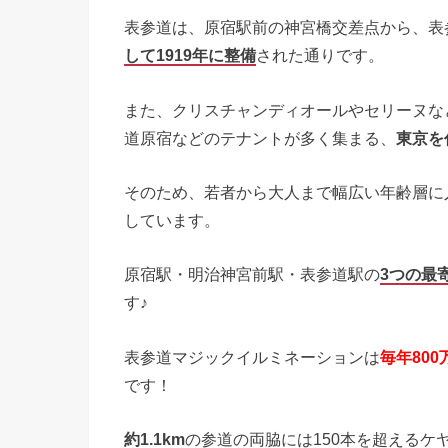
表参道は、原宿駅前の神宮橋交差点から、表
して1919年に整備
された通りです。
また、クリスチャンディオールやセリーヌな
道原宿などのテナントが多く集まる、
東京を
そのため、若者から大人まで幅広い年齢層に
しています。
原宿駅・明治神宮前駅・表参道駅の
3つの最
す♪
表参道マジックイルミネーションは
毎年800
です！
約1.1km
の参道の両脇には150本を超えるケ