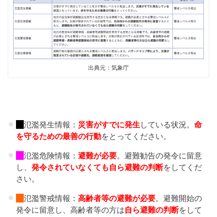
出典元：気象庁
氾濫発生情報：
災害がすでに発生
している状況。
命
を守るための最善の行動
をとってください。
氾濫危険情報：
避難が必要
。避難勧告の発令に留意
し、
発令されていなくても自ら避難の判断
をしてくだ
さい。
氾濫警戒情報：
高齢者等の避難
が必要
。避難開始の
発令に留意し、高齢者等の方は
自ら避難の判断
をして