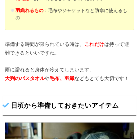
羽織れるもの
：毛布やジャケットなど防寒に使えるも
の
準備する時間が限られている時は、
これだけ
は持って避
難できるといいですね。
雨に濡れると身体が冷えてしまいます。
大判のバスタオル
や
毛布、羽織
などもとても大切です！
日頃から準備しておきたいアイテム