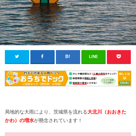
LINE
局地的な大雨により、茨城県を流れる
大北川
（おおきた
かわ）の増水
が懸念されています！