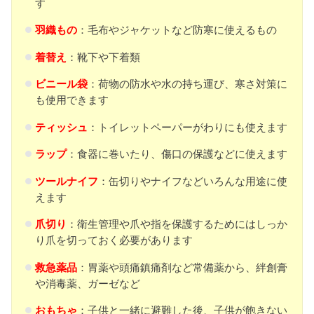
す
羽織もの
：毛布やジャケットなど防寒に使えるもの
着替え
：靴下や下着類
ビニール袋
：荷物の防水や水の持ち運び、寒さ対策に
も使用できます
ティッシュ
：トイレットペーパーがわりにも使えます
ラップ
：食器に巻いたり、傷口の保護などに使えます
ツールナイフ
：缶切りやナイフなどいろんな用途に使
えます
爪切り
：衛生管理や爪や指を保護するためにはしっか
り爪を切っておく必要があります
救急薬品
：胃薬や頭痛鎮痛剤など常備薬から、絆創膏
や消毒薬、ガーゼなど
おもちゃ
：子供と一緒に避難した後、子供が飽きない