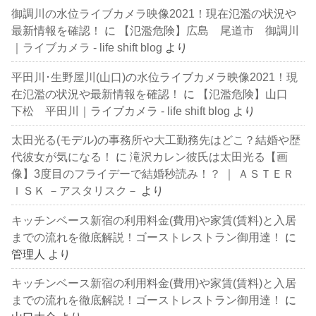
御調川の水位ライブカメラ映像2021！現在氾濫の状況や
最新情報を確認！
に
【氾濫危険】広島 尾道市 御調川
｜ライブカメラ - life shift blog
より
平田川･生野屋川(山口)の水位ライブカメラ映像2021！現
在氾濫の状況や最新情報を確認！
に
【氾濫危険】山口
下松 平田川｜ライブカメラ - life shift blog
より
太田光る(モデル)の事務所や大工勤務先はどこ？結婚や歴
代彼女が気になる！
に
滝沢カレン彼氏は太田光る【画
像】3度目のフライデーで結婚秒読み！？ ｜ ＡＳＴＥＲ
ＩＳＫ －アスタリスク－
より
キッチンベース新宿の利用料金(費用)や家賃(賃料)と入居
までの流れを徹底解説！ゴーストレストラン御用達！
に
管理人
より
キッチンベース新宿の利用料金(費用)や家賃(賃料)と入居
までの流れを徹底解説！ゴーストレストラン御用達！
に