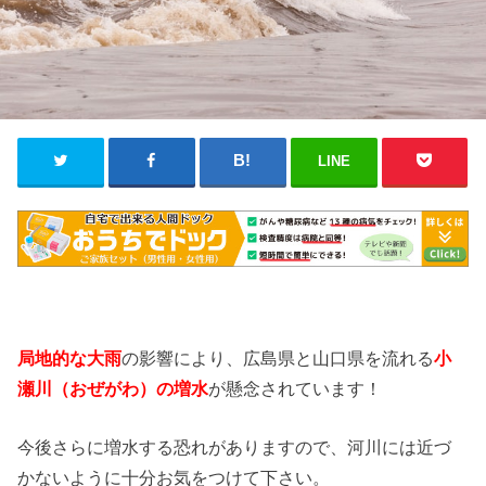
LINE
局地的な大雨
の影響により、広島県と山口県を流れる
小
瀬川
（おぜがわ
）の増水
が懸念されています！
今後さらに増水する恐れがありますので、河川には近づ
かないように十分お気をつけて下さい。