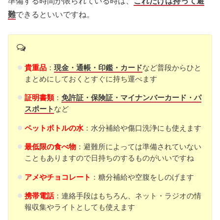
準備する時間が限られている時は、
これだけは持って避
難
できるといいですね。
貴重品
：
現金・通帳・印鑑・カード
など普段からひと
まとめにしておくとすぐに持ち運べます
証明書類
：
免許証・保険証・マイナンバーカード・パ
スポート
など
ペットボトルの水
：水分補給や傷口洗浄にも使えます
最低限の食べ物
：避難所によっては準備されていない
こともありますので日持ちのするものがいいですね
アメやチョコレート
：糖分補給や空腹をしのげます
携帯電話
：連絡手段はもちろん、ネット・ラジオの情
報収集やライトとしても使えます