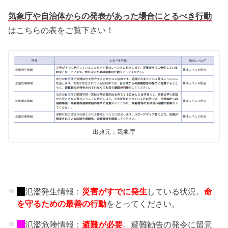
気象庁や自治体からの発表があった場合にとるべき行動
はこちらの表をご覧下さい！
出典元：気象庁
氾濫発生情報：
災害がすでに発生
している状況。
命
を守るための最善の行動
をとってください。
氾濫危険情報：
避難が必要
。避難勧告の発令に留意