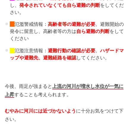
し、
発令されていなくても自ら避難の判断
をしてくだ
さい。
氾濫警戒情報：
高齢者等の避難
が必要
。避難開始の
発令に留意し、高齢者等の方は
自ら避難の判断
をして
ください
氾濫注意情報：
避難行動の確認が必要
。
ハザードマ
ップや避難先、
避難経路を確認
してください。
今後、雨足が強まると
上流の河川が増水し水位が一気に
上昇
することも考えられます。
むやみに河川には近づかない
よう
に十分お気をつけて下
さい。