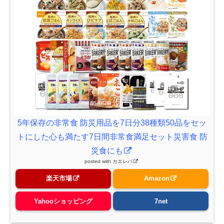
5年保存の非常食 防災用品を7日分38種類50品をセッ
トにした心も満たす7日間非常食満足セット災害食 防
災食にも
posted with
カエレバ
楽天市場
Amazon
Yahooショッピング
7net