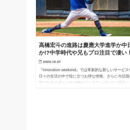
高橋宏斗の進路は慶應大学進学か中
か!?中学時代や兄もプロ注目で凄い
2020.10.07
『Innovation weekend』では革新的な新しいサービ
日々の生活の中で役に立つお得な情報、さらに今話題
気になるスポットや人物をピックアップしてご紹介し
います！ 今回は、プロ注目の中京大中京高校・高橋