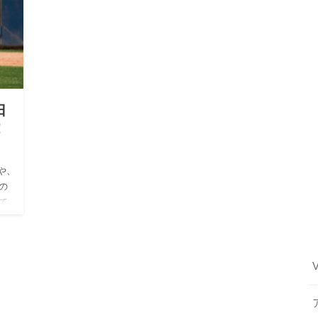
日
！
スや、
の
て
宏…