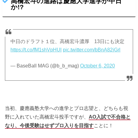
高橋宏斗の進路は慶應大学進学か中日
か!?
中日のドラフト１位、高橋宏斗濃厚 13日にも決定
https://t.co/fM1shVpHUl
pic.twitter.com/bBnA82jGrl
— BaseBall MAG (@b_b_mag)
October 6, 2020
当初、慶應義塾大学への進学とプロ志望と、どちらも視
野に入れていた高橋宏斗投手ですが、
AO入試で不合格と
なり、今後受験はせずプロ入りを目指す
ことに！