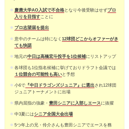
慶應大学AO入試で不合格
となり今後受験はせず
プロ
入りを目指す
ことに
プロ志望届を提出
意中のチームは特になく
12球団どこからオファーがき
ても快諾
地元の
中日は高橋宏斗投手を1位候補
にリストアップ
各球団も1位指名候補に挙げておりドラフト会議では
１位競合の可能性も高い
と予想
小6で
『中日ドラゴンズジュニア』に選出
され12球団
ジュニアトーナメントに出場
県内屈指の強豪・
豊田シニアに入部しエース
に抜擢
中3夏には
シニア全国大会出場
5つ年上の兄・伶介さんも豊田シニアでエースを務