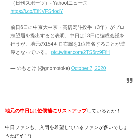
（日刊スポーツ）- Yahoo!ニュース
https://t.co/EfKVFS4odY
前日6日に中京大中京・高橋宏斗投手（3年）がプロ
志望届を提出すると表明。中日は13日に編成会議を
行うが、地元の154キロ右腕を1位指名することが濃
厚となっている。
pic.twitter.com/2TS5rz9FfH
— のもとけ (@gnomotoke)
October 7, 2020
地元の中日は1位候補にリストアップ
しているとか！
中日ファンも、入団を希望しているファンが多いでしょ
うね(*´∀｀*)