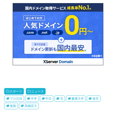
スポーツ
ニュース
プロ注目
中学
中日
兄
慶應大学
進学
進路
高橋宏斗