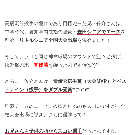
高橋宏斗投手の憧れであり目標だった兄・伶介さんは、
中学時代、愛知県内屈指の強豪・
豊田シニアでエース
を
務め、
リトルシニア全国大会出場
を決めました！
そして、プロと同じ神宮球場のマウンドで堂々と投げ、
快進撃の末、
初優勝
を飾ったのです*\(^o^)/*
さらに、伶介さんは、
最優秀選手賞（大会MVP）とベス
トナイン（投手）をダブル受賞
*\(^o^)/*
強豪チームのエースに抜擢されるのもスゴいですが、全
校大会出場に導き、さらに優勝って！！
お兄さんも子供の頃からスゴい選手
だったんですね