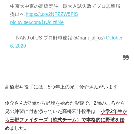
中京大中京の高橋宏斗、慶大入試失敗でプロ志望届
提出へ
https://t.co/2NFZZW5FIS
pic.twitter.com/1rUcizflNe
— NANJ of US プロ野球速報 (@nanj_of_us)
October
6, 2020
高橋宏斗投手には、5つ年上の兄・伶介さんがいます。
伶介さんが7歳から野球を始めた影響で、2歳のころから
兄の練習に付き添っていた高橋宏斗投手は、
小学2年生か
ら三郷ファイターズ（軟式チーム）で本格的に野球を始
めました。