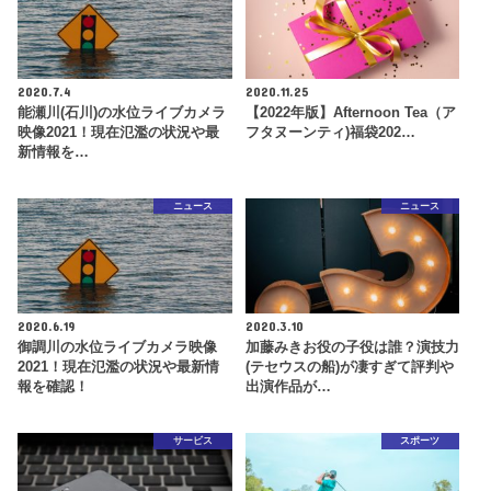
2020.7.4
2020.11.25
能瀬川(石川)の水位ライブカメラ
【2022年版】Afternoon Tea（ア
映像2021！現在氾濫の状況や最
フタヌーンティ)福袋202…
新情報を…
ニュース
ニュース
2020.6.19
2020.3.10
御調川の水位ライブカメラ映像
加藤みきお役の子役は誰？演技力
2021！現在氾濫の状況や最新情
(テセウスの船)が凄すぎて評判や
報を確認！
出演作品が…
サービス
スポーツ