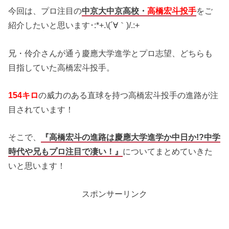
今回は、プロ注目の
中京大中京高校・
高橋宏斗投手
をご
紹介したいと思います･:*+.\(´∀｀)/.:+
兄・伶介さんが通う慶應大学進学とプロ志望、どちらも
目指していた高橋宏斗投手。
154キロ
の威力のある直球を持つ高橋宏斗投手の進路が注
目されています！
そこで、
『高橋宏斗の進路は慶應大学進学か中日か!?中学
時代や兄もプロ注目で凄い！』
についてまとめていきた
いと思います！
スポンサーリンク