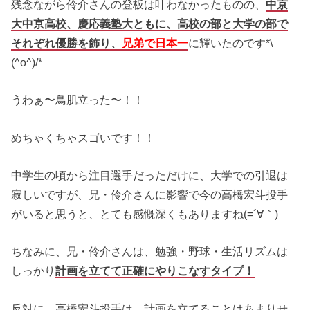
残念ながら伶介さんの登板は叶わなかったものの、
中京
大中京高校、慶応義塾大ともに、高校の部と大学の部で
それぞれ優勝を飾り、
兄弟で日本一
に輝いたのです*\
(^o^)/*
うわぁ〜鳥肌立った〜！！
めちゃくちゃスゴいです！！
中学生の頃から注目選手だっただけに、大学での引退は
寂しいですが、兄・伶介さんに影響で今の高橋宏斗投手
がいると思うと、とても感慨深くもありますね(=´∀｀)
ちなみに、兄・伶介さんは、勉強・野球・生活リズムは
しっかり
計画を立てて正確にやりこなすタイプ！
反対に、高橋宏斗投手は、計画を立てることはあまりせ