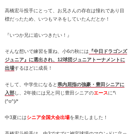
高橋宏斗投手にとって、お兄さんの存在は憧れであり目
標だったため、いつもマネをしていたんだとか！
『いつか兄に追いつきたい！』
そんな想いで練習を重ね、小6の秋には
『中日ドラゴンズ
ジュニア』に選出
され、12球団ジュニアトーナメントに
出場
するほどに成長！
そして、中学生になると
県内屈指の強豪・豊田シニアに
入部
し、2年後には兄と同じ豊田シニアの
エース
に*\
(^o^)/*
中3夏には
シニア全国大会出場
を果たしました！
高橋宏斗投手は、中3ですでに神宮球場のマウンドに立っ