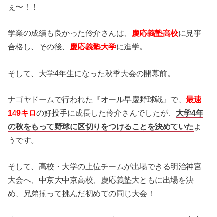
ぇ〜！！
学業の成績も良かった伶介さんは、
慶応義塾高校
に見事
合格し、その後、
慶応義塾大学
に進学。
そして、大学4年生になった秋季大会の開幕前。
ナゴヤドームで行われた『オール早慶野球戦』で、
最速
149キロ
の好投手に成長した伶介さんでしたが、
大学4年
の秋をもって野球に区切りをつけることを決めていた
よ
うです。
そして、高校・大学の上位チームが出場できる明治神宮
大会へ、中京大中京高校、慶応義塾大ともに出場を決
め、兄弟揃って挑んだ初めての同じ大会！