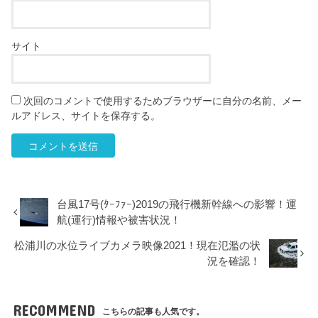
サイト
次回のコメントで使用するためブラウザーに自分の名前、メー
ルアドレス、サイトを保存する。
台風17号(ﾀｰﾌｧｰ)2019の飛行機新幹線への影響！運
航(運行)情報や被害状況！
松浦川の水位ライブカメラ映像2021！現在氾濫の状
況を確認！
RECOMMEND
こちらの記事も人気です。