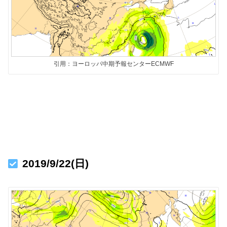
引用：ヨーロッパ中期予報センターECMWF
2019/9/22(日)