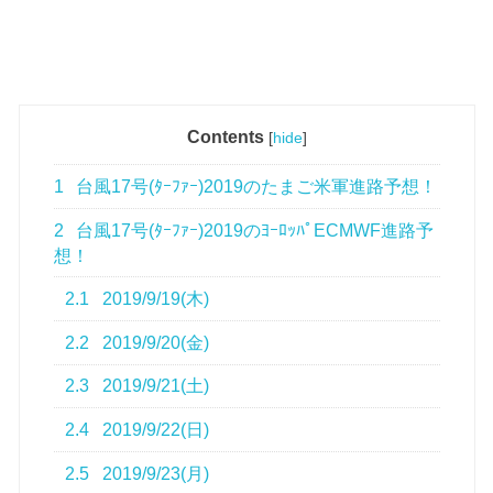
Contents
[
hide
]
1
台風17号(ﾀｰﾌｧｰ)2019のたまご米軍進路予想！
2
台風17号(ﾀｰﾌｧｰ)2019のﾖｰﾛｯﾊﾟECMWF進路予
想！
2.1
2019/9/19(木)
2.2
2019/9/20(金)
2.3
2019/9/21(土)
2.4
2019/9/22(日)
2.5
2019/9/23(月)