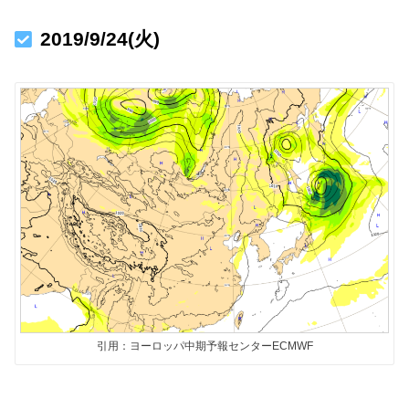
2019/9/24(火)
引用：ヨーロッパ中期予報センターECMWF