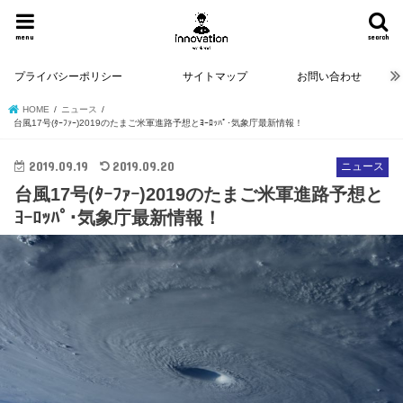
menu
search
プライバシーポリシー
サイトマップ
お問い合わせ
HOME
ニュース
台風17号(ﾀｰﾌｧｰ)2019のたまご米軍進路予想とﾖｰﾛｯﾊﾟ･気象庁最新情報！
2019.09.19
2019.09.20
ニュース
台風17号(ﾀｰﾌｧｰ)2019のたまご米軍進路予想と
ﾖｰﾛｯﾊﾟ･気象庁最新情報！