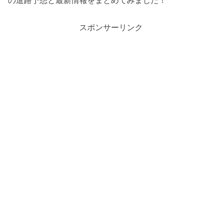
の進路予想と最新情報をまとめてみました！
スポンサーリンク