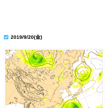
2019/9/20(金)