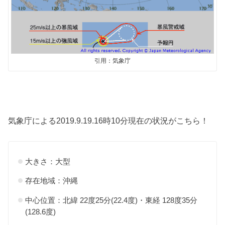
引用：気象庁
気象庁による2019.9.19.16時10分現在の状況がこちら！
大きさ：大型
存在地域：沖縄
中心位置：北緯 22度25分(22.4度)・東経 128度35分
(128.6度)