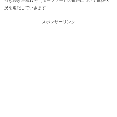
引き続き台風17号（ターファー）の進路について進捗状
況を追記していきます！
スポンサーリンク