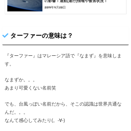
の影響！運航(運行)情報や被害状況！
2019年9月20日
ターファーの意味は？
『ターファー』はマレーシア語で『なまず』を意味しま
す。
なまずか。。。
あまり可愛くない名前笑
でも、台風っぽい名前だから、そこの認識は世界共通な
んだ。。。
なんて感心してみたり(。-∀-)