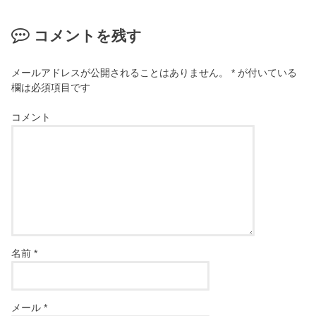
コメントを残す
メールアドレスが公開されることはありません。
*
が付いている
欄は必須項目です
コメント
名前
*
メール
*