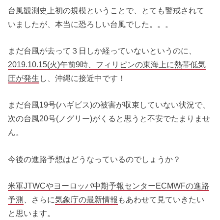
台風観測史上初の規模ということで、とても警戒されて
いましたが、本当に恐ろしい台風でした。。。
まだ台風が去って３日しか経っていないというのに、
2019.10.15(火)午前9時、フィリピンの東海上に熱帯低気
圧が発生
し、沖縄に接近中です！
まだ台風19号(ハギビス)の被害が収束していない状況で、
次の台風20号(ノグリー)がくると思うと不安でたまりませ
ん。
今後の進路予想はどうなっているのでしょうか？
米軍JTWC
や
ヨーロッパ中期予報センターECMWFの進路
予測
、さらに
気象庁の最新情報
もあわせて見ていきたい
と思います。