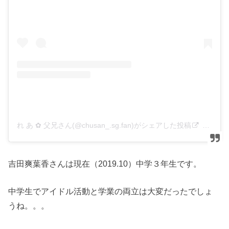
れ あ ✿ 父兄さん(@chusan_.sg.fan)がシェアした投稿
–
201
吉田爽葉香さんは現在（2019.10）中学３年生です。
中学生でアイドル活動と学業の両立は大変だったでしょ
うね。。。