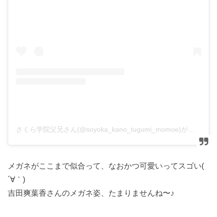
さくら学院父兄さん(@soyoka_kano_tugumi_momoe)がシェアした投稿
メガネがここまで似合って、なおかつ可愛いってスゴい(
´∀｀)
吉田爽葉香さんのメガネ姿、たまりませんね〜♪