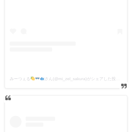
みーつぇる
さん(@mi_zel_sakura)がシェアした投稿
–
20