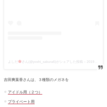
よしだ
さん(@yoshi_sakura6)がシェアした投稿
–
2019年10月月3日午前7時47分PDT
吉田爽葉香さんは、３種類のメガネを
アイドル用（２つ）
プライベート用