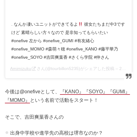
. なんか凄いユニットができてるよ
彼女たちまだ中3です
けど 素晴らしい方々なので 是非知ってもらいたい
#onefive 左から #onefive_GUMI #有友緒心
#onefive_MOMO #森萌々穂 #onefive_KANO #藤平華乃
#onefive_SOYO #吉田爽葉香 #さくら学院 #仲さん
Amimizuku
さん(@tourbillon5235)がシェアした投稿 –
2019年10月月20日午後10時21分PDT
今後は@onefiveとして、
『KANO』『SOYO』『GUMI』
『MOMO』
という名前で活動をスタート！
そこで、吉田爽葉香さんの
出身中学校や進学先の高校は堺市なのか？