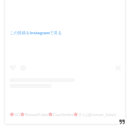
この投稿をInstagramで見る
SG
RomanFukei
CiaoSmiles
さん(@roman_fukei)がシェアした投稿