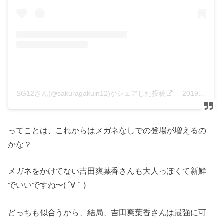
SG12さん(@sakuragakuin12)がシェアした投稿
–
2019年 5月月25日午後10時20分PDT
ってことは、これからはメガネなしでの登場が増えるの
かな？
メガネをかけてない吉田爽葉香さんも大人っぽくて新鮮
でいいですね〜( ´∀｀)
どっちも似合うから、結局、吉田爽葉香さんは最強に可