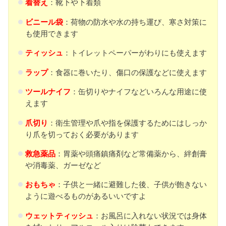
着替え
：靴下や下着類
ビニール袋
：荷物の防水や水の持ち運び、寒さ対策に
も使用できます
ティッシュ
：トイレットペーパーがわりにも使えます
ラップ
：食器に巻いたり、傷口の保護などに使えます
ツールナイフ
：缶切りやナイフなどいろんな用途に使
えます
爪切り
：衛生管理や爪や指を保護するためにはしっか
り爪を切っておく必要があります
救急薬品
：胃薬や頭痛鎮痛剤など常備薬から、絆創膏
や消毒薬、ガーゼなど
おもちゃ
：子供と一緒に避難した後、子供が飽きない
ように遊べるものがあるいいですよ
ウェットティッシュ
：お風呂に入れない状況では身体