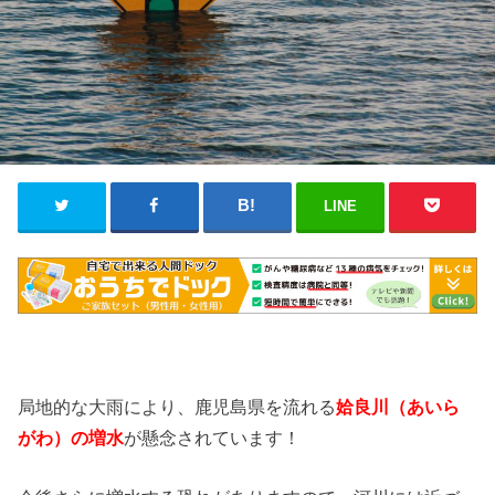
LINE
局地的な大雨により、鹿児島県を流れる
姶良川
（あいら
がわ）の増水
が懸念されています！