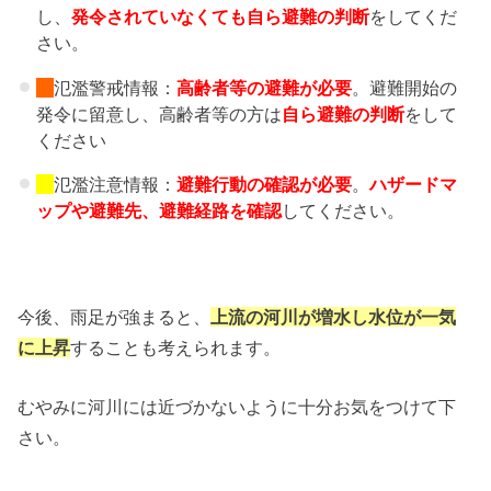
し、
発令されていなくても自ら避難の判断
をしてくだ
さい。
氾濫警戒情報：
高齢者等の避難
が必要
。避難開始の
発令に留意し、高齢者等の方は
自ら避難の判断
をして
ください
氾濫注意情報：
避難行動の確認が必要
。
ハザードマ
ップや避難先、
避難経路を確認
してください。
今後、雨足が強まると、
上流の河川が増水し水位が一気
に上昇
することも考えられます。
むやみに河川には近づかないように十分お気をつけて下
さい。