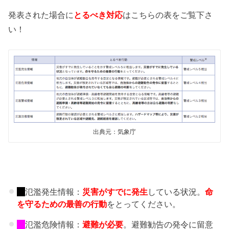
発表された場合に
とるべき対応
はこちらの表をご覧下さ
い！
出典元：気象庁
氾濫発生情報：
災害がすでに発生
している状況。
命
を守るための最善の行動
をとってください。
氾濫危険情報：
避難が必要
。避難勧告の発令に留意