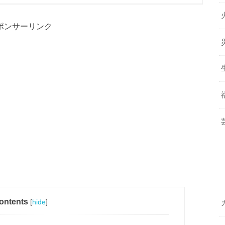
ポンサーリンク
ontents
[
hide
]