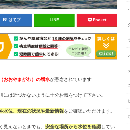
はてブ
LINE
Pocket
（おおやまがわ
）の増水
が懸念されています！
川には近づかないように十分お気をつけて下さい。
や水位、現在の状況や最新情報
をご確認いただけます。
く見えないときでも、
安全な場所から水位を確認
してい