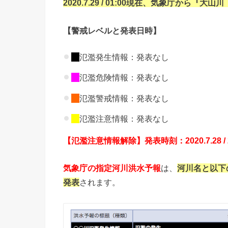
2020.7.29 / 01:00現在、気象庁か
【警戒レベルと発表日時】
氾濫発生情報：発表なし
氾濫危険情報：発表なし
氾濫警戒情報：発表なし
氾濫注意情報：発表なし
【氾濫注意情報解除】発表時刻：2020.7.28
気象庁の指定河川洪水予報
は、
河川名と以下
発表
されます。