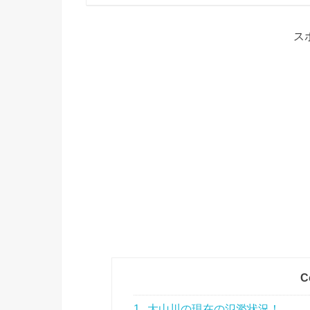
ス
C
1
大山川の現在の氾濫状況！