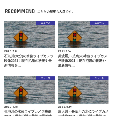
RECOMMEND
こちらの記事も人気です。
ニュース
ニュース
2020.7.8
2021.8.14
石丸川(大分)の水位ライブカメラ
美波羅川(広島)の水位ライブカメ
映像2021！現在氾濫の状況や最
ラ映像2021！現在氾濫の状況や
新情報を…
最新情報…
ニュース
ニュース
2020.4.18
2020.6.19
引地川の水位ライブカメラ映像
唐人川・長葉川の水位ライブカメ