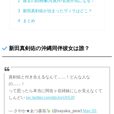
2
彼女の顔画像(写真)や名前が気になる！
3
新田真剣佑が泊まったヴィラはどこ？
4
まとめ
新田真剣佑の沖縄同伴彼女は誰？
真剣佑と付き合えるなんて……！どんな人な
の……！
って思ったら本当に阿佐ヶ谷姉妹にしか見えなくて
しんどい
pic.twitter.com/dpJorUh5J0
— さやか★あつ森垢
(@sayaka_pear)
May 20,