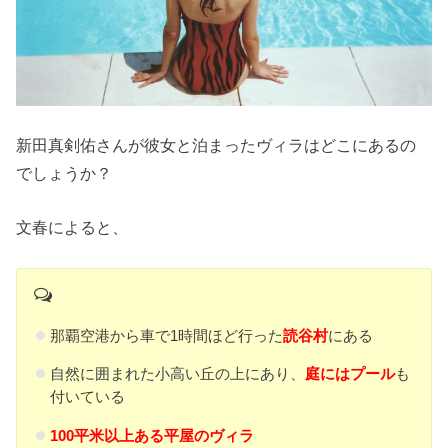
新田真剣佑さんが彼女と泊まったヴィラはどこにあるの
でしょうか？
文春によると、
那覇空港から車で1時間ほど行った
読谷村
にある
自然に囲まれた小高い丘の上にあり、
庭にはプール
も
付いている
100平米以上ある平屋のヴィラ