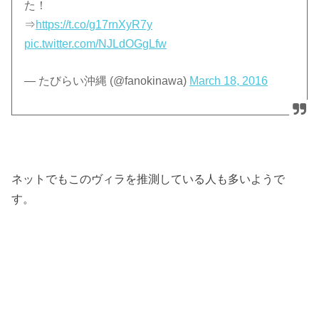
た！
⇒
https://t.co/g17rnXyR7y
pic.twitter.com/NJLdOGgLfw
— たびらい沖縄 (@fanokinawa)
March 18, 2016
ネットでもこのヴィラを推測している人も多いようで
す。