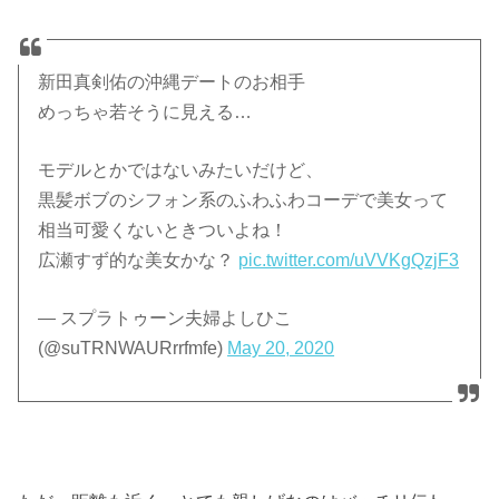
新田真剣佑の沖縄デートのお相手
めっちゃ若そうに見える…
モデルとかではないみたいだけど、
黒髪ボブのシフォン系のふわふわコーデで美女って
相当可愛くないときついよね！
広瀬すず的な美女かな？
pic.twitter.com/uVVKgQzjF3
— スプラトゥーン夫婦よしひこ
(@suTRNWAURrrfmfe)
May 20, 2020