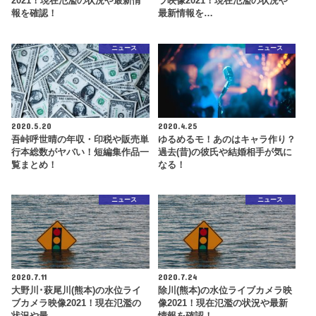
2021！現在氾濫の状況や最新情
ラ映像2021！現在氾濫の状況や
報を確認！
最新情報を…
ニュース
ニュース
2020.5.20
2020.4.25
吾峠呼世晴の年収・印税や販売単
ゆるめるモ！あのはキャラ作り？
行本総数がヤバい！短編集作品一
過去(昔)の彼氏や結婚相手が気に
覧まとめ！
なる！
ニュース
ニュース
2020.7.11
2020.7.24
大野川･萩尾川(熊本)の水位ライ
除川(熊本)の水位ライブカメラ映
ブカメラ映像2021！現在氾濫の
像2021！現在氾濫の状況や最新
状況や最…
情報を確認！