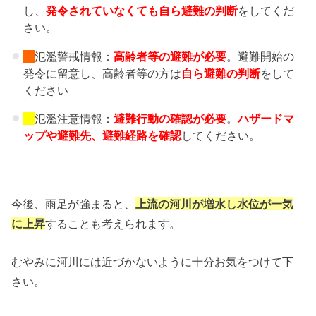
し、
発令されていなくても自ら避難の判断
をしてくだ
さい。
氾濫警戒情報：
高齢者等の避難
が必要
。避難開始の
発令に留意し、高齢者等の方は
自ら避難の判断
をして
ください
氾濫注意情報：
避難行動の確認が必要
。
ハザードマ
ップや避難先、
避難経路を確認
してください。
今後、雨足が強まると、
上流の河川が増水し水位が一気
に上昇
することも考えられます。
むやみに河川には近づかないように十分お気をつけて下
さい。