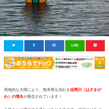
LINE
局地的な大雨により、熊本県を流れる
迫間川
（はざまが
わ
）の増水
が懸念されています！