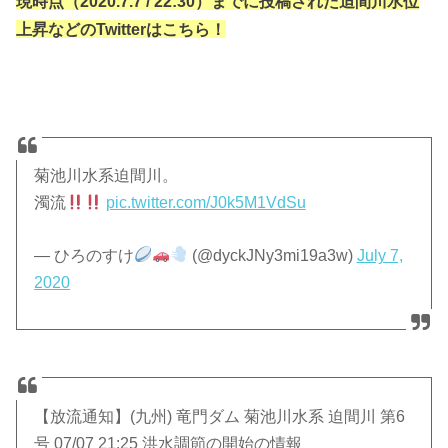
現時点（2020.7.7 / 22:30）までに投稿された迫間川水位
上昇などのTwitterはこちら！
菊池川水系迫間川。
濁流
pic.twitter.com/J0k5M1VdSu
— ひろのすけ
(@dyckJNy3mi19a3w)
July 7,
2020
【放流通知】(九州) 竜門ダム 菊池川水系 迫間川 第6
号 07/07 21:25 洪水調節の開始の情報