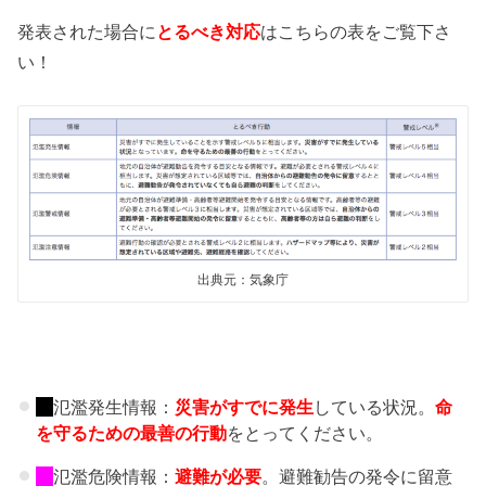
発表された場合に
とるべき対応
はこちらの表をご覧下さ
い！
出典元：気象庁
氾濫発生情報：
災害がすでに発生
している状況。
命
を守るための最善の行動
をとってください。
氾濫危険情報：
避難が必要
。避難勧告の発令に留意