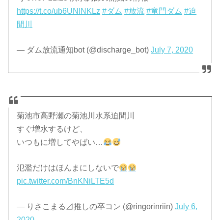
https://t.co/ub6UNINKLz
#ダム
#放流
#竜門ダム
#迫
間川
— ダム放流通知bot (@discharge_bot)
July 7, 2020
菊池市高野瀬の菊池川水系迫間川
すぐ増水するけど、
いつもに増してやばい…
氾濫だけはほんまにしないで
pic.twitter.com/BnKNiLTE5d
— りさこまる⊿推しの卒コン (@ringorinriin)
July 6,
2020